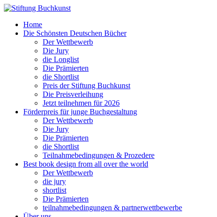
Home
Die Schönsten Deutschen Bücher
Der Wettbewerb
Die Jury
die Longlist
Die Prämierten
die Shortlist
Preis der Stiftung Buchkunst
Die Preisverleihung
Jetzt teilnehmen für 2026
Förderpreis für junge Buchgestaltung
Der Wettbewerb
Die Jury
Die Prämierten
die Shortlist
Teilnahmebedingungen & Prozedere
Best book design from all over the world
Der Wettbewerb
die jury
shortlist
Die Prämierten
teilnahmebedingungen & partnerwettbewerbe
Über uns