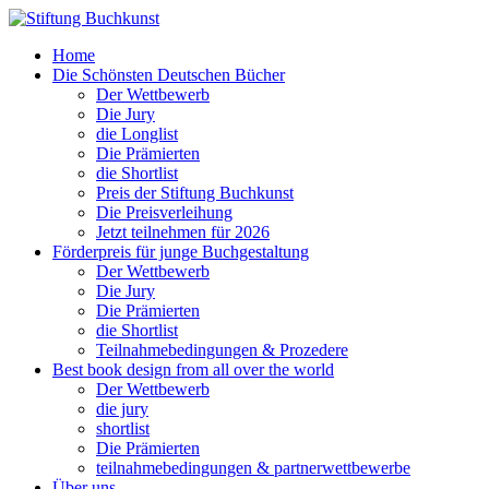
Home
Die Schönsten Deutschen Bücher
Der Wettbewerb
Die Jury
die Longlist
Die Prämierten
die Shortlist
Preis der Stiftung Buchkunst
Die Preisverleihung
Jetzt teilnehmen für 2026
Förderpreis für junge Buchgestaltung
Der Wettbewerb
Die Jury
Die Prämierten
die Shortlist
Teilnahmebedingungen & Prozedere
Best book design from all over the world
Der Wettbewerb
die jury
shortlist
Die Prämierten
teilnahmebedingungen & partnerwettbewerbe
Über uns