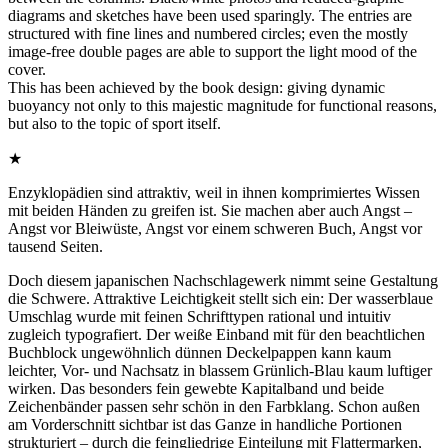
diagrams and sketches have been used sparingly. The entries are
structured with fine lines and numbered circles; even the mostly
image-free double pages are able to support the light mood of the
cover.
This has been achieved by the book design: giving dynamic
buoyancy not only to this majestic magnitude for functional reasons,
but also to the topic of sport itself.
★
Enzyklopädien sind attraktiv, weil in ihnen komprimiertes Wissen
mit beiden Händen zu greifen ist. Sie machen aber auch Angst –
Angst vor Bleiwüste, Angst vor einem schweren Buch, Angst vor
tausend Seiten.
Doch diesem japanischen Nachschlagewerk nimmt seine Gestaltung
die Schwere. Attraktive Leichtigkeit stellt sich ein: Der wasserblaue
Umschlag wurde mit feinen Schrifttypen rational und intuitiv
zugleich typografiert. Der weiße Einband mit für den beachtlichen
Buchblock ungewöhnlich dünnen Deckelpappen kann kaum
leichter, Vor- und Nachsatz in blassem Grünlich-Blau kaum luftiger
wirken. Das besonders fein gewebte Kapitalband und beide
Zeichenbänder passen sehr schön in den Farbklang. Schon außen
am Vorderschnitt sichtbar ist das Ganze in handliche Portionen
strukturiert – durch die feingliedrige Einteilung mit Flattermarken,