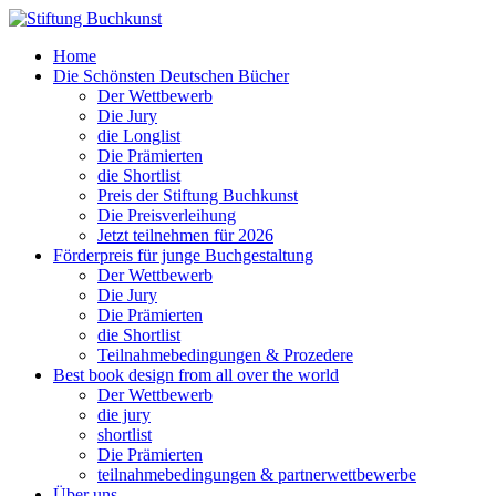
Home
Die Schönsten Deutschen Bücher
Der Wettbewerb
Die Jury
die Longlist
Die Prämierten
die Shortlist
Preis der Stiftung Buchkunst
Die Preisverleihung
Jetzt teilnehmen für 2026
Förderpreis für junge Buchgestaltung
Der Wettbewerb
Die Jury
Die Prämierten
die Shortlist
Teilnahmebedingungen & Prozedere
Best book design from all over the world
Der Wettbewerb
die jury
shortlist
Die Prämierten
teilnahmebedingungen & partnerwettbewerbe
Über uns