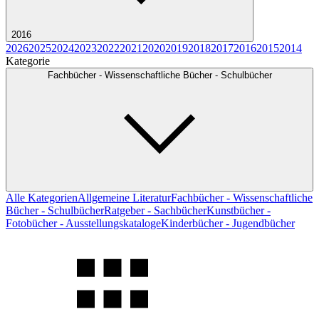
2016
2026
2025
2024
2023
2022
2021
2020
2019
2018
2017
2016
2015
2014
Kategorie
Fachbücher - Wissenschaftliche Bücher - Schulbücher
Alle Kategorien
Allgemeine Literatur
Fachbücher - Wissenschaftliche
Bücher - Schulbücher
Ratgeber - Sachbücher
Kunstbücher -
Fotobücher - Ausstellungskataloge
Kinderbücher - Jugendbücher