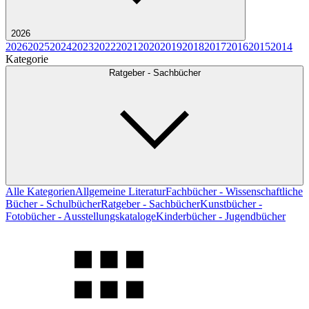
2026
2026
2025
2024
2023
2022
2021
2020
2019
2018
2017
2016
2015
2014
Kategorie
Ratgeber - Sachbücher
Alle Kategorien
Allgemeine Literatur
Fachbücher - Wissenschaftliche
Bücher - Schulbücher
Ratgeber - Sachbücher
Kunstbücher -
Fotobücher - Ausstellungskataloge
Kinderbücher - Jugendbücher