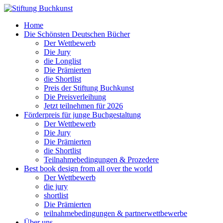
Home
Die Schönsten Deutschen Bücher
Der Wettbewerb
Die Jury
die Longlist
Die Prämierten
die Shortlist
Preis der Stiftung Buchkunst
Die Preisverleihung
Jetzt teilnehmen für 2026
Förderpreis für junge Buchgestaltung
Der Wettbewerb
Die Jury
Die Prämierten
die Shortlist
Teilnahmebedingungen & Prozedere
Best book design from all over the world
Der Wettbewerb
die jury
shortlist
Die Prämierten
teilnahmebedingungen & partnerwettbewerbe
Über uns