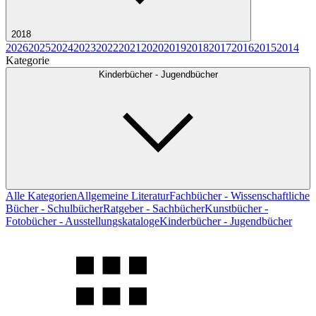
2018
2026
2025
2024
2023
2022
2021
2020
2019
2018
2017
2016
2015
2014
Kategorie
Kinderbücher - Jugendbücher
Alle Kategorien
Allgemeine Literatur
Fachbücher - Wissenschaftliche
Bücher - Schulbücher
Ratgeber - Sachbücher
Kunstbücher -
Fotobücher - Ausstellungskataloge
Kinderbücher - Jugendbücher