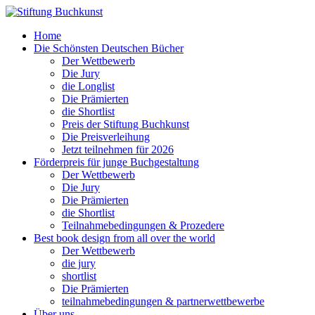
Home
Die Schönsten Deutschen Bücher
Der Wettbewerb
Die Jury
die Longlist
Die Prämierten
die Shortlist
Preis der Stiftung Buchkunst
Die Preisverleihung
Jetzt teilnehmen für 2026
Förderpreis für junge Buchgestaltung
Der Wettbewerb
Die Jury
Die Prämierten
die Shortlist
Teilnahmebedingungen & Prozedere
Best book design from all over the world
Der Wettbewerb
die jury
shortlist
Die Prämierten
teilnahmebedingungen & partnerwettbewerbe
Über uns