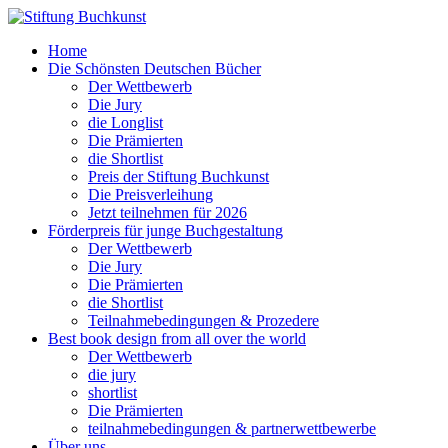
Home
Die Schönsten Deutschen Bücher
Der Wettbewerb
Die Jury
die Longlist
Die Prämierten
die Shortlist
Preis der Stiftung Buchkunst
Die Preisverleihung
Jetzt teilnehmen für 2026
Förderpreis für junge Buchgestaltung
Der Wettbewerb
Die Jury
Die Prämierten
die Shortlist
Teilnahmebedingungen & Prozedere
Best book design from all over the world
Der Wettbewerb
die jury
shortlist
Die Prämierten
teilnahmebedingungen & partnerwettbewerbe
Über uns