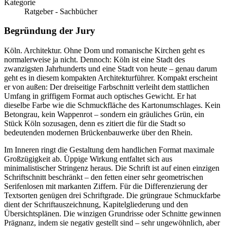
Kategorie
Ratgeber - Sachbücher
Begründung der Jury
Köln. Architektur. Ohne Dom und romanische Kirchen geht es
normalerweise ja nicht. Dennoch: Köln ist eine Stadt des
zwanzigsten Jahrhunderts und eine Stadt von heute – genau darum
geht es in diesem kompakten Architekturführer. Kompakt erscheint
er von außen: Der dreiseitige Farbschnitt verleiht dem stattlichen
Umfang in griffigem Format auch optisches Gewicht. Er hat
dieselbe Farbe wie die Schmuckfläche des Kartonumschlages. Kein
Betongrau, kein Wappenrot – sondern ein gräuliches Grün, ein
Stück Köln sozusagen, denn es zitiert die für die Stadt so
bedeutenden modernen Brückenbauwerke über den Rhein.
Im Inneren ringt die Gestaltung dem handlichen Format maximale
Großzügigkeit ab. Üppige Wirkung entfaltet sich aus
minimalistischer Stringenz heraus. Die Schrift ist auf einen einzigen
Schriftschnitt beschränkt – den fetten einer sehr geometrischen
Serifenlosen mit markanten Ziffern. Für die Differenzierung der
Textsorten genügen drei Schriftgrade. Die grüngraue Schmuckfarbe
dient der Schriftauszeichnung, Kapitelgliederung und den
Übersichtsplänen. Die winzigen Grundrisse oder Schnitte gewinnen
Prägnanz, indem sie negativ gestellt sind – sehr ungewöhnlich, aber