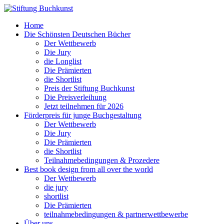
Home
Die Schönsten Deutschen Bücher
Der Wettbewerb
Die Jury
die Longlist
Die Prämierten
die Shortlist
Preis der Stiftung Buchkunst
Die Preisverleihung
Jetzt teilnehmen für 2026
Förderpreis für junge Buchgestaltung
Der Wettbewerb
Die Jury
Die Prämierten
die Shortlist
Teilnahmebedingungen & Prozedere
Best book design from all over the world
Der Wettbewerb
die jury
shortlist
Die Prämierten
teilnahmebedingungen & partnerwettbewerbe
Über uns