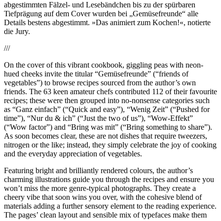
abgestimmten Fälzel- und Lesebändchen bis zu der spürbaren
Tiefprägung auf dem Cover wurden bei „Gemüsefreunde“ alle
Details bestens abgestimmt. »Das animiert zum Kochen!«, notierte
die Jury.
///
On the cover of this vibrant cookbook, giggling peas with neon-
hued cheeks invite the titular “Gemüsefreunde” (“friends of
vegetables”) to browse recipes sourced from the author’s own
friends. The 63 keen amateur chefs contributed 112 of their favourite
recipes; these were then grouped into no-nonsense categories such
as “Ganz einfach” (“Quick and easy”), “Wenig Zeit” (“Pushed for
time”), “Nur du & ich” (“Just the two of us”), “Wow-Effekt”
(“Wow factor”) and “Bring was mit” (“Bring something to share”).
As soon becomes clear, these are not dishes that require tweezers,
nitrogen or the like; instead, they simply celebrate the joy of cooking
and the everyday appreciation of vegetables.
Featuring bright and brilliantly rendered colours, the author’s
charming illustrations guide you through the recipes and ensure you
won’t miss the more genre-typical photographs. They create a
cheery vibe that soon wins you over, with the cohesive blend of
materials adding a further sensory element to the reading experience.
The pages’ clean layout and sensible mix of typefaces make them