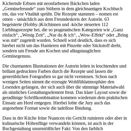
Kichernde Erbsen mit neonfarbenen Bäckchen laden
„Gemüsefreunde“ zum Stöbern in dem gleichnamigen Kochbuch
ein, das vor Vitalität sprüht. Die Rezepte stammen – nomen est
omen – tatsächlich aus dem Freundeskreis der Autorin. 63
begeisterte (Hobby-)Köchinnen und -köche steuerten 112
Lieblingsrezepte bei, die so pragmatischen Kategorien wie „Ganz
einfach“, „Wenig Zeit“, „Nur du & ich“, „Wow-Effekt“ oder „Bring
was mit“ zugeteilt wurden. Schnell wird deutlich, dass es sich
hierbei nicht um das Hantieren mit Pinzette oder Stickstoff dreht,
sondern um Freude am Kochen und alltagstauglichen
Gemüsegenuss.
Die charmanten Illustrationen der Autorin leiten in leuchtenden und
brillant gedruckten Farben durch die Rezepte und lassen die
genreüblichen Fotografien so gar nicht vermissen. Schon nach
wenigen Seiten nimmt die erzeugte Wohlfühlatmosphäre den
Lesenden gefangen, der sich auch über die stimmige Materialwahl
als sinnliches Gestaltungselement freut. Das klare Layout sowie die
geradlinige Schriftkombination kommen wiederum dem praktischen
Einsatz am Herd entgegen. Hierbei lobte die Jury auch das
angenehme Format sowie die tadellose Bindung.
Dass in der Küche feine Nuancen ein Gericht ruinieren oder aber in
kulinarische Höhenflüge verwandeln können, ist auch in der
Buchgestaltung unumstößlicher Fakt: Von den farblich