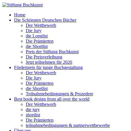
Home
Die Schönsten Deutschen Bücher
Der Wettbewerb
Die Jury
die Longlist
Die Prämierten
die Shortlist
Preis der Stiftung Buchkunst
Die Preisverleihung
Jetzt teilnehmen für 2026
Förderpreis für junge Buchgestaltung
Der Wettbewerb
Die Jury
Die Prämierten
die Shortlist
Teilnahmebedingungen & Prozedere
Best book design from all over the world
Der Wettbewerb
die jury
shortlist
Die Prämierten
teilnahmebedingungen & partnerwettbewerbe
Über uns