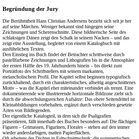
Begründung der Jury
Die Berühmtheit Hans Christian Andersens bezieht sich seit je her
auf seine Märchen. Weniger bekannt sind hingegen seine
Zeichnungen und Scherenschnitte. Diese bildnerische Seite des
schlaksigen Dänen zeigt den Schalk in seinem Nacken – und das
zeigt eine Ausstellung, begleitet von einem Katalogbuch mit
ausführlichen Texten.
Den Einstieg ins Buch findet der Betrachter schrittweise durch
pastellfarbene Zeichnungen und Lithografien bis in die Atmosphäre
der ersten Hälfte des 19. Jahrhunderts hinein – bis direkt zum
Porträtfoto des Schriftstellers mit seinem markanten,
melancholischem Profil. Die Kapitel selbst beginnen typografisch
zurückhaltend, durch ein charakteristisches, allseitig angeschnittenes
Motiv – was die Kapitel eher miteinander verbindet als trennt. Eine
dokumentierende wie illustrierende horizontale Bildzone zieht sich
durch die abwechslungsreichen Aufsätze: Das obere Seitendrittel ist
Kleinabbildungen vorbehalten, ergänzt durch verschieden gesetzte
Arten von Bildlegenden.
Der eigentliche Katalogteil, in dem sich die Psaligrafien
präsentieren, fällt innerhalb des Buches besonders auf: Die flächigen
Figuren – Grimassen, Figurinen, Florales – stehen auf den immer
wieder andersfarbigen, matten Papierflächen.
Oft arbeitete der Dichter in Faltschnitttechnik; die symmetrischen