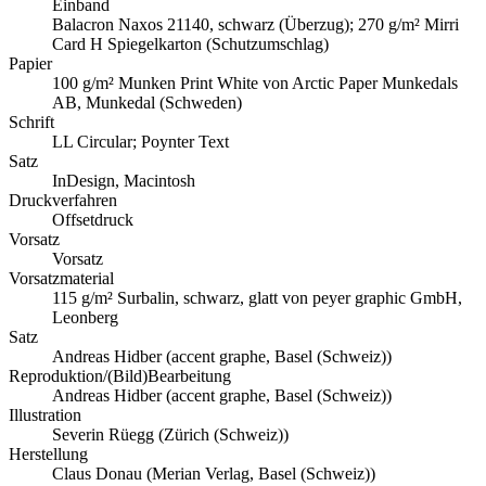
Einband
Balacron Naxos 21140, schwarz (Überzug); 270 g/m² Mirri
Card H Spiegelkarton (Schutzumschlag)
Papier
100 g/m² Munken Print White von Arctic Paper Munkedals
AB, Munkedal (Schweden)
Schrift
LL Circular; Poynter Text
Satz
InDesign, Macintosh
Druckverfahren
Offsetdruck
Vorsatz
Vorsatz
Vorsatzmaterial
115 g/m² Surbalin, schwarz, glatt von peyer graphic GmbH,
Leonberg
Satz
Andreas Hidber (accent graphe, Basel (Schweiz))
Reproduktion/(Bild)Bearbeitung
Andreas Hidber (accent graphe, Basel (Schweiz))
Illustration
Severin Rüegg (Zürich (Schweiz))
Herstellung
Claus Donau (Merian Verlag, Basel (Schweiz))