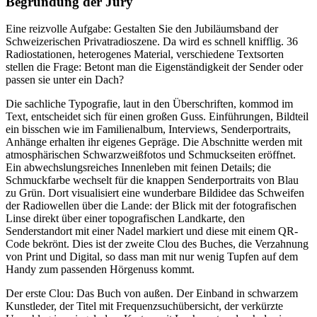
Begründung der Jury
Eine reizvolle Aufgabe: Gestalten Sie den Jubiläumsband der
Schweizerischen Privatradioszene. Da wird es schnell knifflig. 36
Radiostationen, heterogenes Material, verschiedene Textsorten
stellen die Frage: Betont man die Eigenständigkeit der Sender oder
passen sie unter ein Dach?
Die sachliche Typografie, laut in den Überschriften, kommod im
Text, entscheidet sich für einen großen Guss. Einführungen, Bildteil
ein bisschen wie im Familienalbum, Interviews, Senderportraits,
Anhänge erhalten ihr eigenes Gepräge. Die Abschnitte werden mit
atmosphärischen Schwarzweißfotos und Schmuckseiten eröffnet.
Ein abwechslungsreiches Innenleben mit feinen Details; die
Schmuckfarbe wechselt für die knappen Senderportraits von Blau
zu Grün. Dort visualisiert eine wunderbare Bildidee das Schweifen
der Radiowellen über die Lande: der Blick mit der fotografischen
Linse direkt über einer topografischen Landkarte, den
Senderstandort mit einer Nadel markiert und diese mit einem QR-
Code bekrönt. Dies ist der zweite Clou des Buches, die Verzahnung
von Print und Digital, so dass man mit nur wenig Tupfen auf dem
Handy zum passenden Hörgenuss kommt.
Der erste Clou: Das Buch von außen. Der Einband in schwarzem
Kunstleder, der Titel mit Frequenzsuchübersicht, der verkürzte