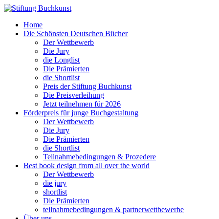
Home
Die Schönsten Deutschen Bücher
Der Wettbewerb
Die Jury
die Longlist
Die Prämierten
die Shortlist
Preis der Stiftung Buchkunst
Die Preisverleihung
Jetzt teilnehmen für 2026
Förderpreis für junge Buchgestaltung
Der Wettbewerb
Die Jury
Die Prämierten
die Shortlist
Teilnahmebedingungen & Prozedere
Best book design from all over the world
Der Wettbewerb
die jury
shortlist
Die Prämierten
teilnahmebedingungen & partnerwettbewerbe
Über uns