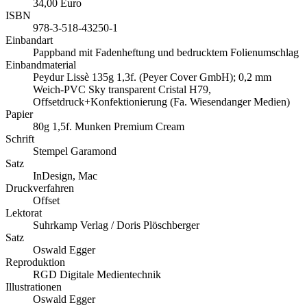
34,00 Euro
ISBN
978-3-518-43250-1
Einbandart
Pappband mit Fadenheftung und bedrucktem Folienumschlag
Einbandmaterial
Peydur Lissè 135g 1,3f. (Peyer Cover GmbH); 0,2 mm
Weich-PVC Sky transparent Cristal H79,
Offsetdruck+Konfektionierung (Fa. Wiesendanger Medien)
Papier
80g 1,5f. Munken Premium Cream
Schrift
Stempel Garamond
Satz
InDesign, Mac
Druckverfahren
Offset
Lektorat
Suhrkamp Verlag / Doris Plöschberger
Satz
Oswald Egger
Reproduktion
RGD Digitale Medientechnik
Illustrationen
Oswald Egger