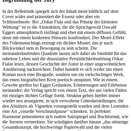
In der Belletristik spiegelt sich der Inhalt meist bildlich auf dem
Cover wider und präsentiert die Essenz oder aber ein
Schlüsselmotiv. Bei „Oskar Fiala und das Prinzip der kleinsten
Wirkung“ ist es die Abstraktion, die die Sprachgewalt Oswald
Eggers atmosphärisch einfängt und eher mit einem diffusen Gefühl,
denn mit einem konkreten Hinweis konfrontiert. Der Moiré-Effekt
des Folienumschlags erzeugt ein dichtes Muster, das je nach
Blickwinkel stets in Bewegung zu sein scheint. Die
ineinanderlaufenden Quadrate lassen sich dabei als Sinnbild für das
ruhelose Leben und die dissoziative Persönlichkeitsstörung Oskar
Fialas lesen, dessen Geschichte der Autor in einer ungewöhnlichen
Annäherung nachzeichnet. Dabei handelt es sich weder um einen
Roman noch eine Biografie, sondern um ein vielschichtiges Werk,
das einen biografischen Kern poetisch umspinnt. Wie in einem
Gewebe greifen bei Egger Gedanken, Erinnerungen und Erlebnisse
ineinander; der Verlag spricht von einem Text, der aus vielen Fäden
ein einziges dichtes Gefüge formt. Struktur geben hierbei immer
wieder neu arrangierte, in sich verwobene Gitterdarstellungen, die
den Absätzen als Vignetten vorangestellt wurden und dem Lesenden
eine Art „visuelle Verschnaufpause“ schenken. In perfekter
Harmonie präsentieren sich zudem Satzspiegel und Buchformat, wie
die Juroren vermerkten. Sie würdigten darüber hinaus „das stimmige
Gesamtkonzept, die hochwertige Papierwahl und die vielen