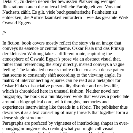
Details“, zu denen neben der bewussten Platzierung weniger
Illustrationen auch die unterschiedliche Farbigkeit von Vor- und
Nachsatz zählt. Es gilt, viele buchgestalterische Feinheiten zu
entdecken, die Aufmerksamkeit einfordern – wie das gesamte Werk
Oswald Eggers.
///
In fiction, book covers mostly reflect the story via an image that
conveys its essence or central theme. Oskar Fiala und das Prinzip
der kleinsten Wirkung takes a different route, capturing the
atmosphere of Oswald Egger’s prose via an abstract visual that,
rather than referencing the story directly, instead conveys a vague
feeling. The laminated cover’s moiré effect creates a dense pattern
that seems to constantly shift according to the viewing angle. Its
matrix of interconnecting squares can be read as a metaphor for
Oskar Fiala’s dissociative personality disorder and restless life,
which is chronicled here in unusual fashion. Neither novel nor
biography, the book is a multilayered work that weaves a poetic tale
around a biographical core, with thoughts, memories and
experiences intertwining like threads in a fabric. The publisher thus
describes it as a text consisting of many threads that together form a
dense single structure.
Paragraphs are prefaced by vignettes of interlocking shapes in ever-
changing arrangements, creating what you might call visual