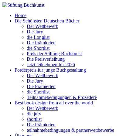
Home
Die Schönsten Deutschen Bücher
Der Wettbewerb
Die Jury
die Longlist
Die Prämierten
die Shortlist
Preis der Stiftung Buchkunst
Die Preisverleihung
Jetzt teilnehmen für 2026
Förderpreis für junge Buchgestaltung
Der Wettbewerb
Die Jury
Die Prämierten
die Shortlist
Teilnahmebedingungen & Prozedere
Best book design from all over the world
Der Wettbewerb
die jury
shortlist
Die Prämierten
teilnahmebedingungen & partnerwettbewerbe
Über uns