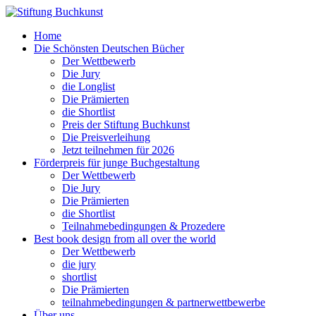
Home
Die Schönsten Deutschen Bücher
Der Wettbewerb
Die Jury
die Longlist
Die Prämierten
die Shortlist
Preis der Stiftung Buchkunst
Die Preisverleihung
Jetzt teilnehmen für 2026
Förderpreis für junge Buchgestaltung
Der Wettbewerb
Die Jury
Die Prämierten
die Shortlist
Teilnahmebedingungen & Prozedere
Best book design from all over the world
Der Wettbewerb
die jury
shortlist
Die Prämierten
teilnahmebedingungen & partnerwettbewerbe
Über uns