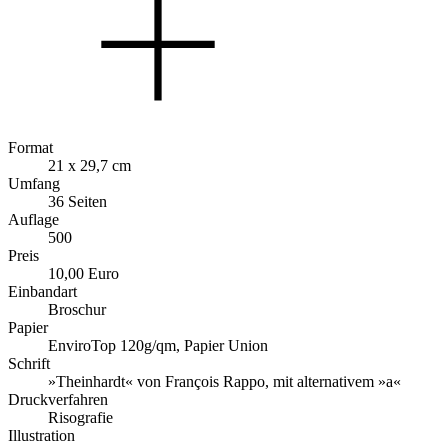
Format
21 x 29,7 cm
Umfang
36 Seiten
Auflage
500
Preis
10,00 Euro
Einbandart
Broschur
Papier
EnviroTop 120g/qm, Papier Union
Schrift
»Theinhardt« von François Rappo, mit alternativem »a«
Druckverfahren
Risografie
Illustration