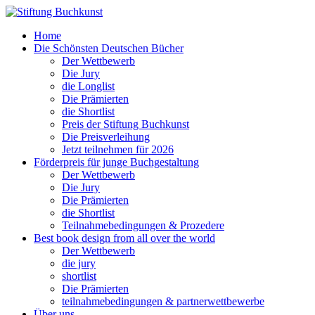
Home
Die Schönsten Deutschen Bücher
Der Wettbewerb
Die Jury
die Longlist
Die Prämierten
die Shortlist
Preis der Stiftung Buchkunst
Die Preisverleihung
Jetzt teilnehmen für 2026
Förderpreis für junge Buchgestaltung
Der Wettbewerb
Die Jury
Die Prämierten
die Shortlist
Teilnahmebedingungen & Prozedere
Best book design from all over the world
Der Wettbewerb
die jury
shortlist
Die Prämierten
teilnahmebedingungen & partnerwettbewerbe
Über uns