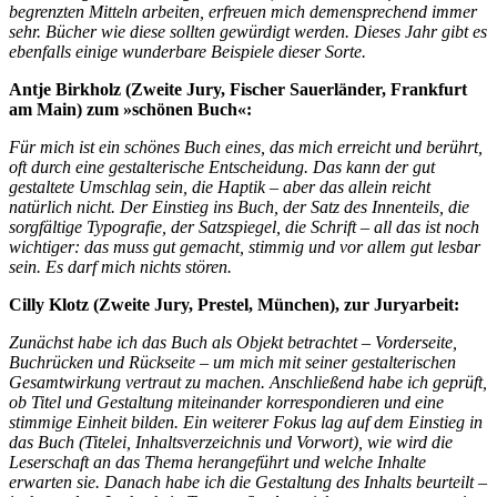
begrenzten Mitteln arbeiten, erfreuen mich demensprechend immer
sehr. Bücher wie diese sollten gewürdigt werden. Dieses Jahr gibt es
ebenfalls einige wunderbare Beispiele dieser Sorte.
Antje Birkholz (Zweite Jury, Fischer Sauerländer, Frankfurt
am Main) zum »schönen Buch«:
Für mich ist ein schönes Buch eines, das mich erreicht und berührt,
oft durch eine gestalterische Entscheidung. Das kann der gut
gestaltete Umschlag sein, die Haptik – aber das allein reicht
natürlich nicht. Der Einstieg ins Buch, der Satz des Innenteils, die
sorgfältige Typografie, der Satzspiegel, die Schrift – all das ist noch
wichtiger: das muss gut gemacht, stimmig und vor allem gut lesbar
sein. Es darf mich nichts stören.
Cilly Klotz (Zweite Jury, Prestel, München), zur Juryarbeit:
Zunächst habe ich das Buch als Objekt betrachtet – Vorderseite,
Buchrücken und Rückseite – um mich mit seiner gestalterischen
Gesamtwirkung vertraut zu machen. Anschließend habe ich geprüft,
ob Titel und Gestaltung miteinander korrespondieren und eine
stimmige Einheit bilden. Ein weiterer Fokus lag auf dem Einstieg in
das Buch (Titelei, Inhaltsverzeichnis und Vorwort), wie wird die
Leserschaft an das Thema herangeführt und welche Inhalte
erwarten sie. Danach habe ich die Gestaltung des Inhalts beurteilt –