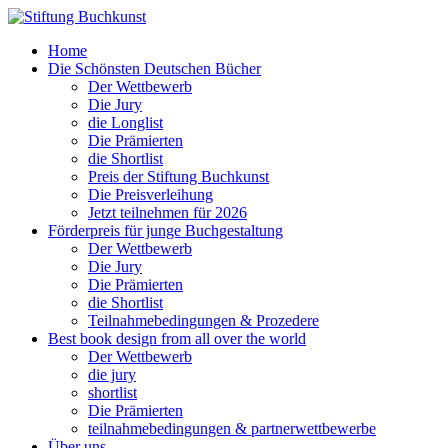
Home
Die Schönsten Deutschen Bücher
Der Wettbewerb
Die Jury
die Longlist
Die Prämierten
die Shortlist
Preis der Stiftung Buchkunst
Die Preisverleihung
Jetzt teilnehmen für 2026
Förderpreis für junge Buchgestaltung
Der Wettbewerb
Die Jury
Die Prämierten
die Shortlist
Teilnahmebedingungen & Prozedere
Best book design from all over the world
Der Wettbewerb
die jury
shortlist
Die Prämierten
teilnahmebedingungen & partnerwettbewerbe
Über uns