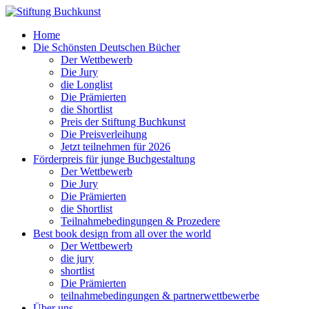
Home
Die Schönsten Deutschen Bücher
Der Wettbewerb
Die Jury
die Longlist
Die Prämierten
die Shortlist
Preis der Stiftung Buchkunst
Die Preisverleihung
Jetzt teilnehmen für 2026
Förderpreis für junge Buchgestaltung
Der Wettbewerb
Die Jury
Die Prämierten
die Shortlist
Teilnahmebedingungen & Prozedere
Best book design from all over the world
Der Wettbewerb
die jury
shortlist
Die Prämierten
teilnahmebedingungen & partnerwettbewerbe
Über uns