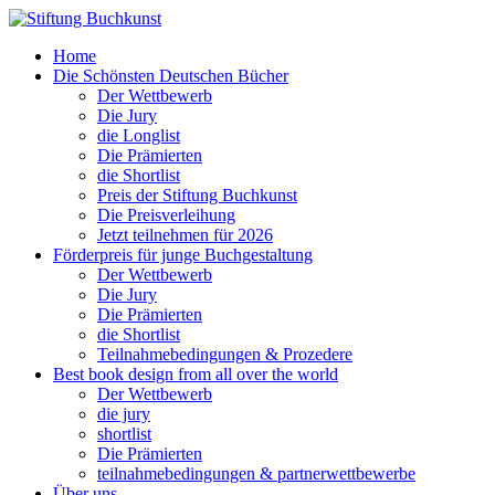
Home
Die Schönsten Deutschen Bücher
Der Wettbewerb
Die Jury
die Longlist
Die Prämierten
die Shortlist
Preis der Stiftung Buchkunst
Die Preisverleihung
Jetzt teilnehmen für 2026
Förderpreis für junge Buchgestaltung
Der Wettbewerb
Die Jury
Die Prämierten
die Shortlist
Teilnahmebedingungen & Prozedere
Best book design from all over the world
Der Wettbewerb
die jury
shortlist
Die Prämierten
teilnahmebedingungen & partnerwettbewerbe
Über uns