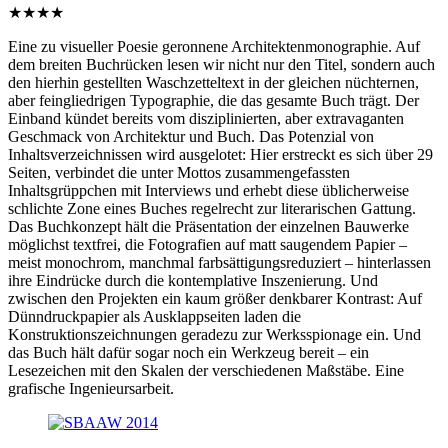
★★★★
Eine zu visueller Poesie geronnene Architektenmonographie. Auf
dem breiten Buchrücken lesen wir nicht nur den Titel, sondern auch
den hierhin gestellten Waschzetteltext in der gleichen nüchternen,
aber feingliedrigen Typographie, die das gesamte Buch trägt. Der
Einband kündet bereits vom disziplinierten, aber extravaganten
Geschmack von Architektur und Buch. Das Potenzial von
Inhaltsverzeichnissen wird ausgelotet: Hier erstreckt es sich über 29
Seiten, verbindet die unter Mottos zusammengefassten
Inhaltsgrüppchen mit Interviews und erhebt diese üblicherweise
schlichte Zone eines Buches regelrecht zur literarischen Gattung.
Das Buchkonzept hält die Präsentation der einzelnen Bauwerke
möglichst textfrei, die Fotografien auf matt saugendem Papier –
meist monochrom, manchmal farbsättigungsreduziert – hinterlassen
ihre Eindrücke durch die kontemplative Inszenierung. Und
zwischen den Projekten ein kaum größer denkbarer Kontrast: Auf
Dünndruckpapier als Ausklappseiten laden die
Konstruktionszeichnungen geradezu zur Werksspionage ein. Und
das Buch hält dafür sogar noch ein Werkzeug bereit – ein
Lesezeichen mit den Skalen der verschiedenen Maßstäbe. Eine
grafische Ingenieursarbeit.