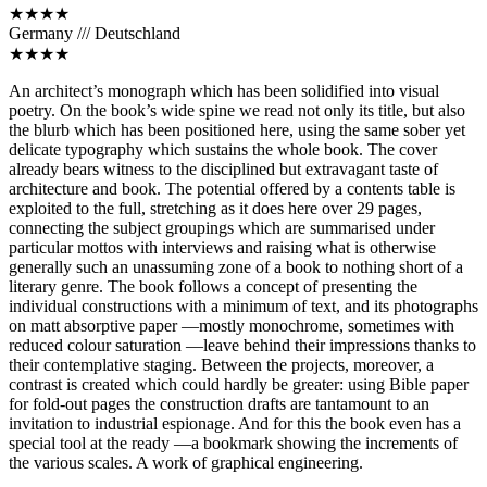
★★★★
Germany /// Deutschland
★★★★
An architect’s monograph which has been solidified into visual
poetry. On the book’s wide spine we read not only its title, but also
the blurb which has been positioned here, using the same sober yet
delicate typography which sustains the whole book. The cover
already bears witness to the disciplined but extravagant taste of
architecture and book. The potential offered by a contents table is
exploited to the full, stretching as it does here over 29 pages,
connecting the subject groupings which are summarised under
particular mottos with interviews and raising what is otherwise
generally such an unassuming zone of a book to nothing short of a
literary genre. The book follows a concept of presenting the
individual constructions with a minimum of text, and its photographs
on matt absorptive paper —mostly monochrome, sometimes with
reduced colour saturation —leave behind their impressions thanks to
their contemplative staging. Between the projects, moreover, a
contrast is created which could hardly be greater: using Bible paper
for fold-out pages the construction drafts are tantamount to an
invitation to industrial espionage. And for this the book even has a
special tool at the ready —a bookmark showing the increments of
the various scales. A work of graphical engineering.