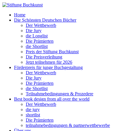
Home
Die Schönsten Deutschen Bücher
Der Wettbewerb
Die Jury
die Longlist
Die Prämierten
die Shortlist
Preis der Stiftung Buchkunst
Die Preisverleihung
Jetzt teilnehmen für 2026
Förderpreis für junge Buchgestaltung
Der Wettbewerb
Die Jury
Die Prämierten
die Shortlist
Teilnahmebedingungen & Prozedere
Best book design from all over the world
Der Wettbewerb
die jury
shortlist
Die Prämierten
teilnahmebedingungen & partnerwettbewerbe
Über uns