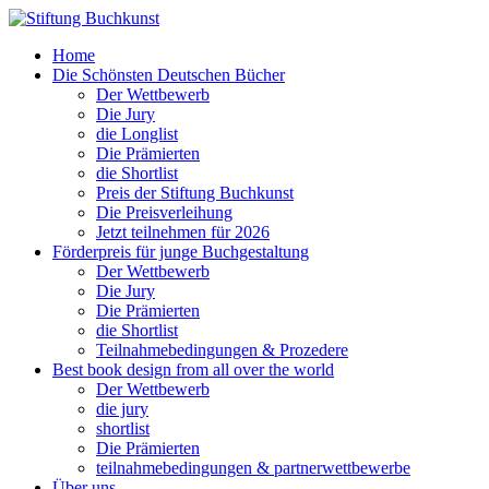
Home
Die Schönsten Deutschen Bücher
Der Wettbewerb
Die Jury
die Longlist
Die Prämierten
die Shortlist
Preis der Stiftung Buchkunst
Die Preisverleihung
Jetzt teilnehmen für 2026
Förderpreis für junge Buchgestaltung
Der Wettbewerb
Die Jury
Die Prämierten
die Shortlist
Teilnahmebedingungen & Prozedere
Best book design from all over the world
Der Wettbewerb
die jury
shortlist
Die Prämierten
teilnahmebedingungen & partnerwettbewerbe
Über uns