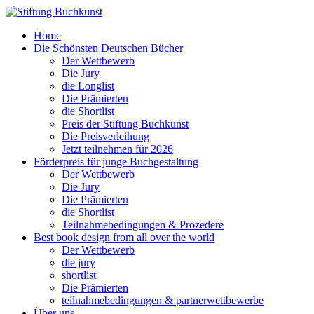
Home
Die Schönsten Deutschen Bücher
Der Wettbewerb
Die Jury
die Longlist
Die Prämierten
die Shortlist
Preis der Stiftung Buchkunst
Die Preisverleihung
Jetzt teilnehmen für 2026
Förderpreis für junge Buchgestaltung
Der Wettbewerb
Die Jury
Die Prämierten
die Shortlist
Teilnahmebedingungen & Prozedere
Best book design from all over the world
Der Wettbewerb
die jury
shortlist
Die Prämierten
teilnahmebedingungen & partnerwettbewerbe
Über uns