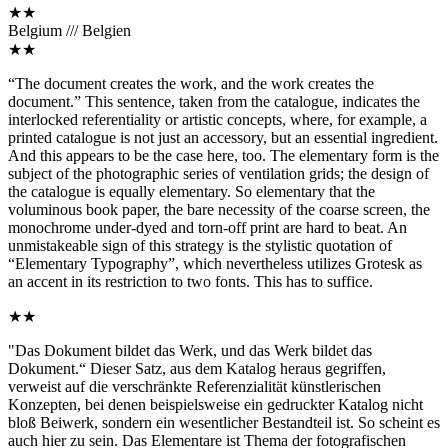
★★
Belgium /// Belgien
★★
“The document creates the work, and the work creates the
document.” This sentence, taken from the catalogue, indicates the
interlocked referentiality or artistic concepts, where, for example, a
printed catalogue is not just an accessory, but an essential ingredient.
And this appears to be the case here, too. The elementary form is the
subject of the photographic series of ventilation grids; the design of
the catalogue is equally elementary. So elementary that the
voluminous book paper, the bare necessity of the coarse screen, the
monochrome under-dyed and torn-off print are hard to beat. An
unmistakeable sign of this strategy is the stylistic quotation of
“Elementary Typography”, which nevertheless utilizes Grotesk as
an accent in its restriction to two fonts. This has to suffice.
★★
"Das Dokument bildet das Werk, und das Werk bildet das
Dokument.“ Dieser Satz, aus dem Katalog heraus gegriffen,
verweist auf die verschränkte Referenzialität künstlerischen
Konzepten, bei denen beispielsweise ein gedruckter Katalog nicht
bloß Beiwerk, sondern ein wesentlicher Bestandteil ist. So scheint es
auch hier zu sein. Das Elementare ist Thema der fotografischen