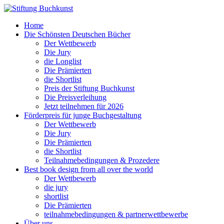
Home
Die Schönsten Deutschen Bücher
Der Wettbewerb
Die Jury
die Longlist
Die Prämierten
die Shortlist
Preis der Stiftung Buchkunst
Die Preisverleihung
Jetzt teilnehmen für 2026
Förderpreis für junge Buchgestaltung
Der Wettbewerb
Die Jury
Die Prämierten
die Shortlist
Teilnahmebedingungen & Prozedere
Best book design from all over the world
Der Wettbewerb
die jury
shortlist
Die Prämierten
teilnahmebedingungen & partnerwettbewerbe
Über uns