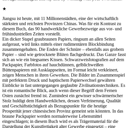
★
Jiangsu ist heute, mit 11 Millionenstädten, eine der wirtschaftlich
stärksten und reichsten Provinzen Chinas. Was für ein Kontrast zu
diesem Buch, das 90 handwerkliche Gewerbezweige aus vor- und
frühindustriellen Zeiten vorstellt.
Ein dicker Stapel graubraunen Papiers, ringsum an allen Seiten
aufgeraut, wird links mittels einer rudimentären Blockbindung
zusammengehalten. Die Enden der Schnüre – ebenfalls aus grobem
Papier – sind wie getrocknete Blüten flachgedruckt. Das Ganze fasst
sich an wie ein biegsames Kissen. Schwarzweisfotografien auf dem
Packpapier, Farbfotos auf hauchdünnen, gelblichweißen
Büttenpapieren mit Ausklappseiten, im Format leicht verkleinert,
zeigen Menschen in ihren Gewerken. Die Bilder im Zusammenspiel
mit perfektem Druck und haptischem Papierwechsel gewähren
Einblicke in fast untergegangen geglaubte Zivilisationstechniken. Es
ist ein romantische Blick, auch wenn dieser Begriff dem Fernen
Osten zunächst fremd ist. Zumindest ein gewisser schwärmerischer
Stolz huldigt dem Handwerklichen, dessen Verfeinerung, Qualität
und Geschäftstüchtigkeit als Bezugspunkte für die heutige
Prosperität jener chinesischen Provinz gemeint sein könnten. In das
braune Packpapier werden normalerweise Lebensmittel
eingeschlagen; in diesem Buch wird es als Trägermaterial für die
Darstellung der Kunstfertigkeit alter Gewerbe eingesetzt – eine