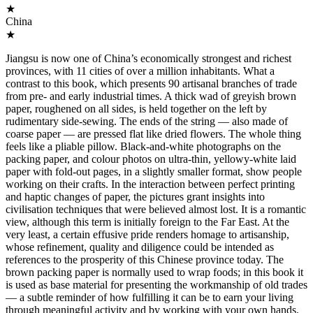
★
China
★
Jiangsu is now one of China’s economically strongest and richest
provinces, with 11 cities of over a million inhabitants. What a
contrast to this book, which presents 90 artisanal branches of trade
from pre- and early industrial times. A thick wad of greyish brown
paper, roughened on all sides, is held together on the left by
rudimentary side-sewing. The ends of the string — also made of
coarse paper — are pressed flat like dried flowers. The whole thing
feels like a pliable pillow. Black-and-white photographs on the
packing paper, and colour photos on ultra-thin, yellowy-white laid
paper with fold-out pages, in a slightly smaller format, show people
working on their crafts. In the interaction between perfect printing
and haptic changes of paper, the pictures grant insights into
civilisation techniques that were believed almost lost. It is a romantic
view, although this term is initially foreign to the Far East. At the
very least, a certain effusive pride renders homage to artisanship,
whose refinement, quality and diligence could be intended as
references to the prosperity of this Chinese province today. The
brown packing paper is normally used to wrap foods; in this book it
is used as base material for presenting the workmanship of old trades
— a subtle reminder of how fulfilling it can be to earn your living
through meaningful activity and by working with your own hands.