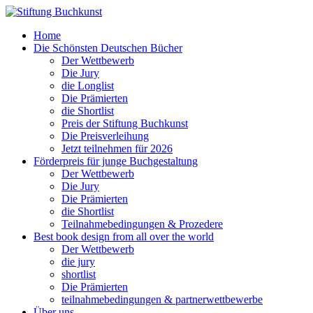
Home
Die Schönsten Deutschen Bücher
Der Wettbewerb
Die Jury
die Longlist
Die Prämierten
die Shortlist
Preis der Stiftung Buchkunst
Die Preisverleihung
Jetzt teilnehmen für 2026
Förderpreis für junge Buchgestaltung
Der Wettbewerb
Die Jury
Die Prämierten
die Shortlist
Teilnahmebedingungen & Prozedere
Best book design from all over the world
Der Wettbewerb
die jury
shortlist
Die Prämierten
teilnahmebedingungen & partnerwettbewerbe
Über uns