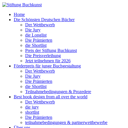
Home
Die Schönsten Deutschen Bücher
Der Wettbewerb
Die Jury
die Longlist
Die Prämierten
die Shortlist
Preis der Stiftung Buchkunst
Die Preisverleihung
Jetzt teilnehmen für 2026
Förderpreis für junge Buchgestaltung
Der Wettbewerb
Die Jury
Die Prämierten
die Shortlist
Teilnahmebedingungen & Prozedere
Best book design from all over the world
Der Wettbewerb
die jury
shortlist
Die Prämierten
teilnahmebedingungen & partnerwettbewerbe
Über uns