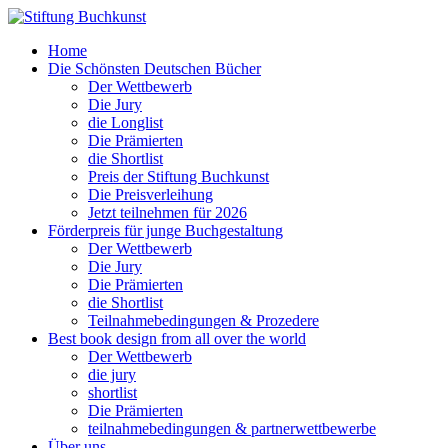
Home
Die Schönsten Deutschen Bücher
Der Wettbewerb
Die Jury
die Longlist
Die Prämierten
die Shortlist
Preis der Stiftung Buchkunst
Die Preisverleihung
Jetzt teilnehmen für 2026
Förderpreis für junge Buchgestaltung
Der Wettbewerb
Die Jury
Die Prämierten
die Shortlist
Teilnahmebedingungen & Prozedere
Best book design from all over the world
Der Wettbewerb
die jury
shortlist
Die Prämierten
teilnahmebedingungen & partnerwettbewerbe
Über uns