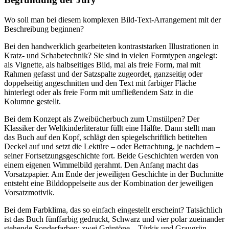
Wo soll man bei diesem komplexen Bild-Text-Arrangement mit der
Beschreibung beginnen?
Bei den handwerklich gearbeiteten kontraststarken Illustrationen in
Kratz- und Schabetechnik? Sie sind in vielen Formtypen angelegt:
als Vignette, als halbseitiges Bild, mal als freie Form, mal mit
Rahmen gefasst und der Satzspalte zugeordet, ganzseitig oder
doppelseitig angeschnitten und den Text mit farbiger Fläche
hinterlegt oder als freie Form mit umfließendem Satz in die
Kolumne gestellt.
Bei dem Konzept als Zweibücherbuch zum Umstülpen? Der
Klassiker der Weltkinderliteratur füllt eine Hälfte. Dann stellt man
das Buch auf den Kopf, schlägt den spiegelschriftlich betitelten
Deckel auf und setzt die Lektüre – oder Betrachtung, je nachdem –
seiner Fortsetzungsgeschichte fort. Beide Geschichten werden von
einem eigenen Wimmelbild gerahmt. Den Anfang macht das
Vorsatzpapier. Am Ende der jeweiligen Geschichte in der Buchmitte
entsteht eine Bilddoppelseite aus der Kombination der jeweiligen
Vorsatzmotivik.
Bei dem Farbklima, das so einfach eingestellt erscheint? Tatsächlich
ist das Buch fünffarbig gedruckt, Schwarz und vier polar zueinander
stehende Sonderfarben: zwei Grüntöne – Türkis und Graugrün –,