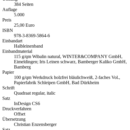
384 Seiten
Auflage
5.000
Preis
25,00 Euro
ISBN
978-3-8369-5864-6
Einbandart
Halbleinenband
Einbandmaterial
115 g/qm Wibalin natural, WINTER&COMPANY GmbH,
Eimeldingen; Iris Leinen schwarz, Bamberger Kaliko GmbH,
Bamberg
Papier
100 g/qm Werkdruck holzfrei bläulichweiß, 2-faches Vol.,
Papierfabrik Schleipen GmbH, Bad Dürkheim
Schrift
Quadraat regular, italic
Satz
InDesign CS6
Druckverfahren
Offset
Übersetzung
Christian Enzensberger
Satz