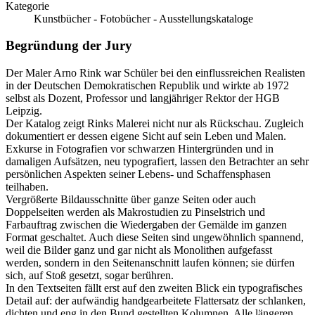
Kategorie
Kunstbücher - Fotobücher - Ausstellungskataloge
Begründung der Jury
Der Maler Arno Rink war Schüler bei den einflussreichen Realisten
in der Deutschen Demokratischen Republik und wirkte ab 1972
selbst als Dozent, Professor und langjähriger Rektor der HGB
Leipzig.
Der Katalog zeigt Rinks Malerei nicht nur als Rückschau. Zugleich
dokumentiert er dessen eigene Sicht auf sein Leben und Malen.
Exkurse in Fotografien vor schwarzen Hintergründen und in
damaligen Aufsätzen, neu typografiert, lassen den Betrachter an sehr
persönlichen Aspekten seiner Lebens- und Schaffensphasen
teilhaben.
Vergrößerte Bildausschnitte über ganze Seiten oder auch
Doppelseiten werden als Makrostudien zu Pinselstrich und
Farbauftrag zwischen die Wiedergaben der Gemälde im ganzen
Format geschaltet. Auch diese Seiten sind ungewöhnlich spannend,
weil die Bilder ganz und gar nicht als Monolithen aufgefasst
werden, sondern in den Seitenanschnitt laufen können; sie dürfen
sich, auf Stoß gesetzt, sogar berühren.
In den Textseiten fällt erst auf den zweiten Blick ein typografisches
Detail auf: der aufwändig handgearbeitete Flattersatz der schlanken,
dichten und eng in den Bund gestellten Kolumnen. Alle längeren