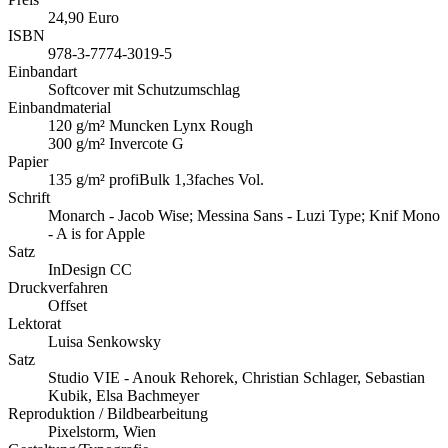
24,90 Euro
ISBN
978-3-7774-3019-5
Einbandart
Softcover mit Schutzumschlag
Einbandmaterial
120 g/m² Muncken Lynx Rough
300 g/m² Invercote G
Papier
135 g/m² profiBulk 1,3faches Vol.
Schrift
Monarch - Jacob Wise; Messina Sans - Luzi Type; Knif Mono
- A is for Apple
Satz
InDesign CC
Druckverfahren
Offset
Lektorat
Luisa Senkowsky
Satz
Studio VIE - Anouk Rehorek, Christian Schlager, Sebastian
Kubik, Elsa Bachmeyer
Reproduktion / Bildbearbeitung
Pixelstorm, Wien