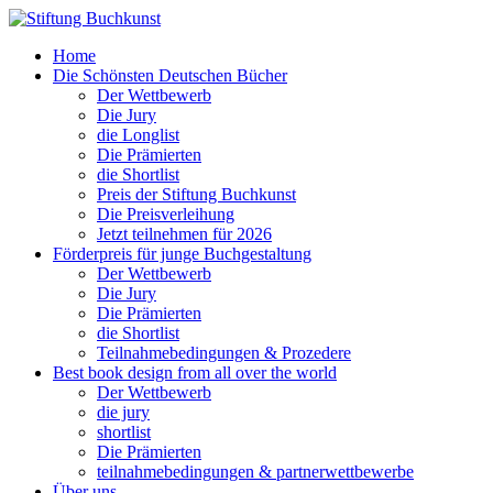
Home
Die Schönsten Deutschen Bücher
Der Wettbewerb
Die Jury
die Longlist
Die Prämierten
die Shortlist
Preis der Stiftung Buchkunst
Die Preisverleihung
Jetzt teilnehmen für 2026
Förderpreis für junge Buchgestaltung
Der Wettbewerb
Die Jury
Die Prämierten
die Shortlist
Teilnahmebedingungen & Prozedere
Best book design from all over the world
Der Wettbewerb
die jury
shortlist
Die Prämierten
teilnahmebedingungen & partnerwettbewerbe
Über uns