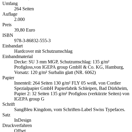
Umfang
264 Seiten
Auflage
2.000
Preis
39,80 Euro
ISBN
978-3-86832-555-3
Einbandart
Hardcover mit Schutzumschlag
Einbandmaterial
Decke: SU 3 mm MGP, Schutzumschlag: 135 g/m²
Profigloss,von IGEPA group GmbH & Co. KG, Hamburg,
Vorsatz: 120 g/m² Surbalin glatt (NR. 6062)
Papier
Innenteil: 264 Seiten 130 g/m² FLY 05 weiß, von Cordier
Spezialpapier GmbH Papierfabrik Schleipen, Bad Dürkheim,
Papier 2: 32 Seiten 135 g/m² Profigloss (verkürzte Seiten) von
IGEPA group G
Schrift
SangBleu Kingdom, vom Schriften-Label Swiss Typefaces.
Satz
InDesign
Druckverfahren
Offset