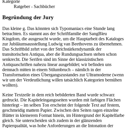
Kategorie
Ratgeber - Sachbücher
Begründung der Jury
Das kleine g. Das könnten sich Typomaniacs eine Stunde lang
betrachten. Es stammt aus der Schriftfamilie der SangBleu
Kingdom, die ausgesucht wurde, um die Hauptarbeit des Kataloges
zur Jubiläumsausstellung Ludwig van Beethovens zu übernehmen.
Das Schriftbild zehrt von der Strichstärkendynamik der
transitorischen Antiqua, aber die Rundungsachsen stehen schon
senkrecht. Die Serifen sind im Sinne der klassizistischen
Antiquaschriften nahezu linear ausgebildet; wir befinden uns
demnach mitten in einem Stilumbruch – nämlich in der
Transformation eines Übergangszustandes zur Ultramoderne (wenn
wir um der Verdeutlichung willen tatsächlich Kategorien bemühen
wollten).
Keine Textzeile in dem reich bebilderten Band wurde schwarz
gedruckt. Die Kapiteleingangsseiten wurden mit farbigen Flächen
hinterlegt – im selben Ton erscheint der folgende Text auf festem,
geschmeidig mattem Papier. Zwischen den Seiten ragen einzelne
Blätter in kleinerem Format hinein, im Hintergrund der Kapitelfarbe
gleich. Sie unterscheiden sich zudem in der glänzenden
Papierqualität, was hohe Anforderungen an die Intonation der