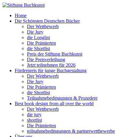
Home
Die Schönsten Deutschen Bücher
Der Wettbewerb
Die Jury
die Longlist
Die Prämierten
die Shortlist
Preis der Stiftung Buchkunst
Die Preisverleihung
Jetzt teilnehmen für 2026
Förderpreis für junge Buchgestaltung
Der Wettbewerb
Die Jury
Die Prämierten
die Shortlist
Teilnahmebedingungen & Prozedere
Best book design from all over the world
Der Wettbewerb
die jury
shortlist
Die Prämierten
teilnahmebedingungen & partnerwettbewerbe
Über uns