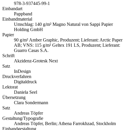
978-3-937445-99-1
Einbandart
Pappband
Einbandmaterial
Umschlag: 140 g/m² Magno Natural von Sappi Papier
Holding GmbH
Papier
90 g/m² Amber Graphic, Produzent; Lieferant: Arctic Paper
AB; VNS: 115 g/m² Geltex 191 LS, Produzent; Lieferant:
Guarro Casas S.A.
Schrift
Akzidenz-Grotesk Next
Satz
InDesign
Druckverfahren
Digitaldruck
Lektorat
Daniela Seel
Übersetzung
Clara Sondermann
Satz
Andreas Töpfer
Gestaltung/Typografie
Andreas Töpfer, Berlin; Athena Farrokhzad, Stockholm
Einbandgestaltung