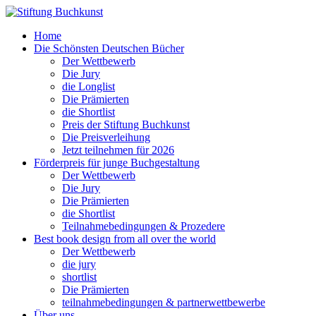
Home
Die Schönsten Deutschen Bücher
Der Wettbewerb
Die Jury
die Longlist
Die Prämierten
die Shortlist
Preis der Stiftung Buchkunst
Die Preisverleihung
Jetzt teilnehmen für 2026
Förderpreis für junge Buchgestaltung
Der Wettbewerb
Die Jury
Die Prämierten
die Shortlist
Teilnahmebedingungen & Prozedere
Best book design from all over the world
Der Wettbewerb
die jury
shortlist
Die Prämierten
teilnahmebedingungen & partnerwettbewerbe
Über uns