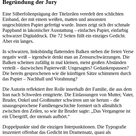
Begründung der Jury
Eine Silberfolienprägung der Titelzeilen veredelt den schlichten
Einband, der mit einem weißen, matten und ansonsten
ungeschützten Papier gefertigt wurde. Innen zeigt sich der schmale
Pappband in lakonischer Ausstattung – einfaches Papier, einfarbig
schwarzer Digitaldruck. Die 72 Seiten füllt ein einziges Gedicht.
Aber ein langes.
In schwarzen, linksbündig flatternden Balken stehen die freien Verse
negativ weiß – irgendwie denkt man an Zensurschwärzungen. Die
Balken scheinen zufällig in mal kleinen, meist großen Abständen
verteilt – dazwischen Papierweiß: Ungesagtes? Gedankenpausen?
Die bereits gesprochenen wie die künftigen Sätze schimmern durch
das Papier – Nachhall und Vorahnung?
Die Autorin reflektiert ihre Rolle innerhalb der Familie, die aus dem
Iran nach Schweden emigrierte. Die Einlassungen von Mutter, Vater,
Bruder, Onkel und Großmutter schwirren um sie herum – die
unausgesprochene Familiengeschichte formiert sich allmählich
zwischen den Zeilen, so wie ihr Bruder sagte: „Das Vergangene ist
ein Übergriff, der niemals aufhört.“
Doppelpunkte sind die einzigen Interpunktionen. Die Typografie
inszeniert offenbar das Gedicht im Dramensatz, quasi als