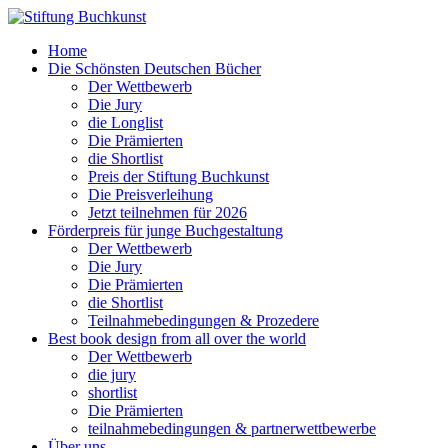
Home
Die Schönsten Deutschen Bücher
Der Wettbewerb
Die Jury
die Longlist
Die Prämierten
die Shortlist
Preis der Stiftung Buchkunst
Die Preisverleihung
Jetzt teilnehmen für 2026
Förderpreis für junge Buchgestaltung
Der Wettbewerb
Die Jury
Die Prämierten
die Shortlist
Teilnahmebedingungen & Prozedere
Best book design from all over the world
Der Wettbewerb
die jury
shortlist
Die Prämierten
teilnahmebedingungen & partnerwettbewerbe
Über uns