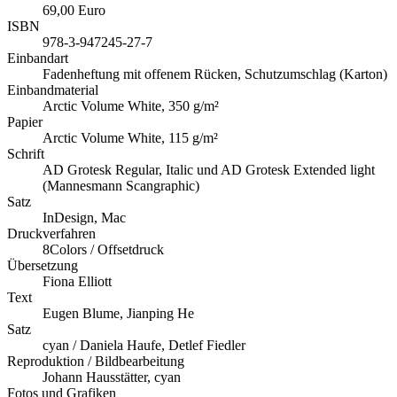
69,00 Euro
ISBN
978-3-947245-27-7
Einbandart
Fadenheftung mit offenem Rücken, Schutzumschlag (Karton)
Einbandmaterial
Arctic Volume White, 350 g/m²
Papier
Arctic Volume White, 115 g/m²
Schrift
AD Grotesk Regular, Italic und AD Grotesk Extended light
(Mannesmann Scangraphic)
Satz
InDesign, Mac
Druckverfahren
8Colors / Offsetdruck
Übersetzung
Fiona Elliott
Text
Eugen Blume, Jianping He
Satz
cyan / Daniela Haufe, Detlef Fiedler
Reproduktion / Bildbearbeitung
Johann Hausstätter, cyan
Fotos und Grafiken