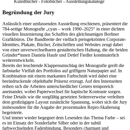
Kunstbücher - Fotobücher - Ausstellungskataloge
Begründung der Jury
Anlässlich einer umfassenden Ausstellung erschienen, präsentiert die
784-seitige Monografie „cyan – work 1990–2025“ in einer dichten
visuellen Inszenierung das Schaffen des gleichnamigen Berliner
Grafikbüros. Die Bandbreite der vielfach preisgekrönten Corporate-
Identities, Plakate, Bücher, Zeitschriften und Websites zeugt dabei
von einer unverwechselbaren gestalterischen Haltung, die die beiden
Gründer*innen Daniela Haufe und Detlef Fiedler kontinuierlich
weiterentwickeln.
Bereits der leuchtende Klappenumschlag der Monografie greift die
farbstarke Vielfalt des Portfolios auf griffigem Naturpapier auf. In
Kombination mit einem markanten Farbschnitt wird dabei eine
beeindruckende objekthafte Präsenz erzeugt. Auf den Innenseiten
reihen sich die Arbeiten unterschiedlicher Genres temporeich
aneinander, wobei Papierwechsel für haptische Kontraste sorgen.
Feine Details wie die sorgfältig gesetzten Seitenverweise verleihen
dem großzügigen Layout zusätzliche Spannung, wobei sich die Jury
insbesondere für die Angabe der prozentualen Repro-Skalierung
begeisterte.
Und immer wieder begegnet dem Lesenden das Thema Farbe – sei
es im Einsatz der Sonderfarbe Silber oder in der subtil
farbwechselnden Fadenbindung. Besonders charmant und