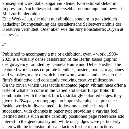
konsequent wirkt dabei sogar ein kleiner Korrekturaufkleber im
Impressum. Auch dieser ist unübersehbar neonorange und beweist
Mut zur Fehlerkultur.
Eine Werkschau, die nicht nur abbildet, sondern in ganzheitlich
gedachter Buchgestaltung das gestalterische Selbstverständnis der
Kreativen vermittelt. Oder aber, wie die Jury konstatierte: „Cyan at
its best“.
///
Published to accompany a major exhibition, cyan – work 1990–
2025 is a visually dense celebration of the Berlin-based graphic
design agency founded by Daniela Haufe and Detlef Fiedler. The
featured work spans corporate identities, posters, books, magazines
and websites, many of which have won awards, and attests to the
firm’s distinctive and constantly evolving creative philosophy.
On the cover, which uses tactile uncoated paper, vibrant hues offer a
taste of what’s to come in the varied and colourful portfolio. In
combination with the book block’s strikingly coloured edges, they
give this 784-page monograph an impressive physical presence.
Inside, works in diverse media follow one another in rapid
succession, with changes in paper type providing a varying feel.
Refined details such as the carefully positioned page references add
interest to the generous layout, while our judges were particularly
taken with the inclusion of scale factors for the reproductions.