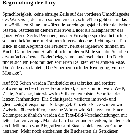
Begründung der Jury
Sprachlosigkeit, keine einzige Zeile auf der vorderen Umschlagseite
des Wälzers –, den man so nennen darf, schließlich geht es um das
im wörtlichen Sinne umwälzende Vereinigungsjahr beider deutscher
Staaten. Stattdessen dienen hier zwei Bilder als Metapher für das
ganze Werk. Sechs Personen, aus der Froschperspektive betrachtet,
schauen bekümmert und stumm in verschiedene Richtungen. „Ein
Blick in den Abgrund der Freiheit“, heißt es irgendwo drinnen im
Buch. Darunter eine Straßenflucht, in deren Mitte sich die Schollen
des aufgebrochenen Bodenbelages ineinanderschieben. Im Buch
findet sich ein Foto mit den sortierten Relikten einer antiken Vase.
Die Zeile dazu lautet: „Die Scherben nach der Reinigung, vor der
Montage“.
Auf 592 Seiten werden Fundstücke ausgebreitet und sortiert:
aufwendig recherchiertes Fotomaterial, zumeist in Schwarz-Weiß;
Zitate, Aufsätze, Interviews im Stil der neutralsten Schriften des
letzten Jahrhunderts. Die Schriftgrade variieren im zwei- und
gleichzeitig dreispaltigen Satzspiegel. Einzelne Sätze wirken wie
Zwischenüberschriften, einzelne Wörter wie Schlagzeilen. Einer
Zeitungsseite ähnlich werden die Text-Bild-Verschachtelungen mit
fetten Linien verfugt. Man darf an Trauerränder denken, fühlten sich
doch Millionen von Biografien samt Staat schleichend zu Grabe
getragen. Mehr noch erscheinen die Buchseiten als Setzkästen