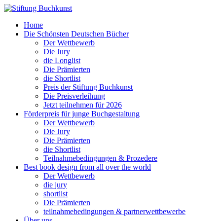
Home
Die Schönsten Deutschen Bücher
Der Wettbewerb
Die Jury
die Longlist
Die Prämierten
die Shortlist
Preis der Stiftung Buchkunst
Die Preisverleihung
Jetzt teilnehmen für 2026
Förderpreis für junge Buchgestaltung
Der Wettbewerb
Die Jury
Die Prämierten
die Shortlist
Teilnahmebedingungen & Prozedere
Best book design from all over the world
Der Wettbewerb
die jury
shortlist
Die Prämierten
teilnahmebedingungen & partnerwettbewerbe
Über uns