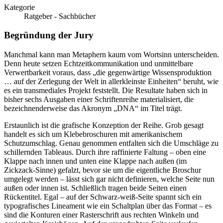
Kategorie
Ratgeber - Sachbücher
Begründung der Jury
Manchmal kann man Metaphern kaum vom Wortsinn unterscheiden.
Denn heute setzen Echtzeitkommunikation und unmittelbare
Verwertbarkeit voraus, dass „die gegenwärtige Wissensproduktion
… auf der Zerlegung der Welt in allerkleinste Einheiten“ beruht, wie
es ein transmediales Projekt feststellt. Die Resultate haben sich in
bisher sechs Ausgaben einer Schriftenreihe materialisiert, die
bezeichnenderweise das Akronym „DNA“ im Titel trägt.
Erstaunlich ist die grafische Konzeption der Reihe. Grob gesagt
handelt es sich um Klebebroschuren mit amerikanischem
Schutzumschlag. Genau genommen entfalten sich die Umschläge zu
schillernden Tableaus. Durch ihre raffinierte Faltung – oben eine
Klappe nach innen und unten eine Klappe nach außen (im
Zickzack-Sinne) gefalzt, bevor sie um die eigentliche Broschur
umgelegt werden – lässt sich gar nicht definieren, welche Seite nun
außen oder innen ist. Schließlich tragen beide Seiten einen
Rückentitel. Egal – auf der Schwarz-weiß-Seite spannt sich ein
typografisches Lineament wie ein Schaltplan über das Format – es
sind die Konturen einer Rasterschrift aus rechten Winkeln und