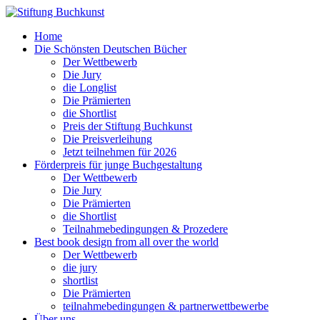
Home
Die Schönsten Deutschen Bücher
Der Wettbewerb
Die Jury
die Longlist
Die Prämierten
die Shortlist
Preis der Stiftung Buchkunst
Die Preisverleihung
Jetzt teilnehmen für 2026
Förderpreis für junge Buchgestaltung
Der Wettbewerb
Die Jury
Die Prämierten
die Shortlist
Teilnahmebedingungen & Prozedere
Best book design from all over the world
Der Wettbewerb
die jury
shortlist
Die Prämierten
teilnahmebedingungen & partnerwettbewerbe
Über uns