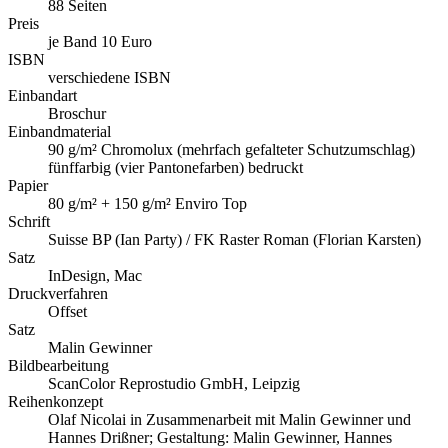
88 Seiten
Preis
je Band 10 Euro
ISBN
verschiedene ISBN
Einbandart
Broschur
Einbandmaterial
90 g/m² Chromolux (mehrfach gefalteter Schutzumschlag)
fünffarbig (vier Pantonefarben) bedruckt
Papier
80 g/m² + 150 g/m² Enviro Top
Schrift
Suisse BP (Ian Party) / FK Raster Roman (Florian Karsten)
Satz
InDesign, Mac
Druckverfahren
Offset
Satz
Malin Gewinner
Bildbearbeitung
ScanColor Reprostudio GmbH, Leipzig
Reihenkonzept
Olaf Nicolai in Zusammenarbeit mit Malin Gewinner und
Hannes Drißner; Gestaltung: Malin Gewinner, Hannes