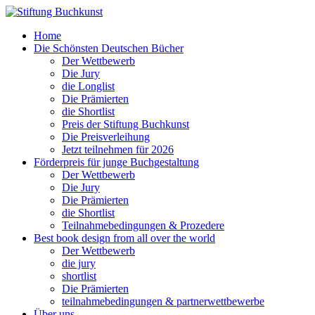
Home
Die Schönsten Deutschen Bücher
Der Wettbewerb
Die Jury
die Longlist
Die Prämierten
die Shortlist
Preis der Stiftung Buchkunst
Die Preisverleihung
Jetzt teilnehmen für 2026
Förderpreis für junge Buchgestaltung
Der Wettbewerb
Die Jury
Die Prämierten
die Shortlist
Teilnahmebedingungen & Prozedere
Best book design from all over the world
Der Wettbewerb
die jury
shortlist
Die Prämierten
teilnahmebedingungen & partnerwettbewerbe
Über uns