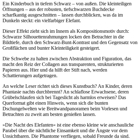
Ein Kinderbuch in tiefem Schwarz – von außen. Die kleinteiligen
Öffnungen – aus der robusten, tiefschwarzen Buchdecke
scharfkantig ausgeschnitten – lassen durchblicken, was da im
Dunkeln steckt: ein vielfarbiger Elefant.
Dieser Effekt zieht sich im Innern als Kompositionsmotiv durch:
Schwarze Silhouettenrahmungen locken den Betrachter in die
Bildtiefe, durch den Schwarz-Bunt-Kontrast und den Gegensatz von
Großflächen und bunter Kleinteiligkeit gesteigert.
Die Schwebe zu halten zwischen Abstraktion und Figuration, das
macht den Reiz der Collagen aus transparenten, strukturierten
Papieren aus. Hier und da hilft der Stift nach, werden
Schattierungen aufgetragen.
An welche Leser richtet sich dieses Kunstbuch? An Kinder, deren
Phantasie nachts durchbrennt? An schlaflose Erwachsene, deren
Grübelschlaufen sich bei Tageslicht als harmlos erweisen? Das
Querformat gibt einen Hinweis, wenn sich die bunten
Dschungelwelten wie Breitwandpanoramen beim Vorlesen und
Betrachten zu zweit am besten genießen lassen.
»Die Nacht des Elefanten« ist eine ebenso kleine wie anschauliche
Parabel über die nächtliche Einsamkeit und die Ängste vor dem
Unsichtbaren. Die Phantome verfliegen, sobald Freunde da sind.