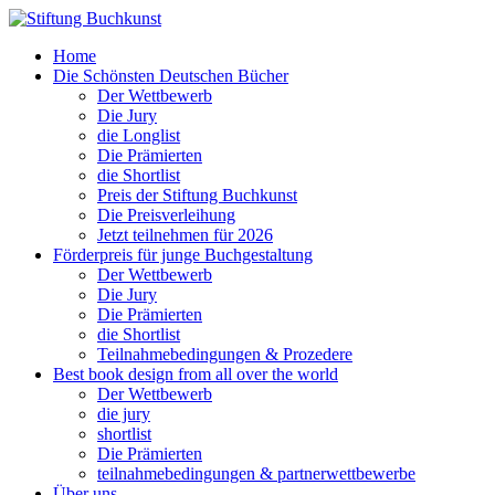
Home
Die Schönsten Deutschen Bücher
Der Wettbewerb
Die Jury
die Longlist
Die Prämierten
die Shortlist
Preis der Stiftung Buchkunst
Die Preisverleihung
Jetzt teilnehmen für 2026
Förderpreis für junge Buchgestaltung
Der Wettbewerb
Die Jury
Die Prämierten
die Shortlist
Teilnahmebedingungen & Prozedere
Best book design from all over the world
Der Wettbewerb
die jury
shortlist
Die Prämierten
teilnahmebedingungen & partnerwettbewerbe
Über uns