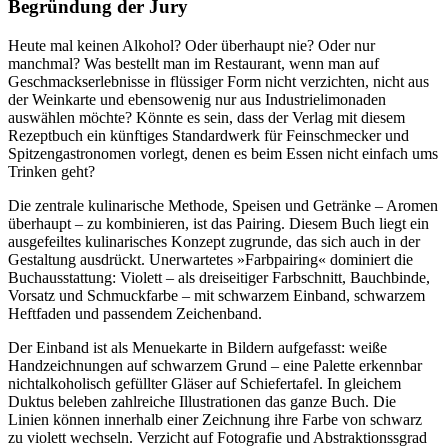
Begründung der Jury
Heute mal keinen Alkohol? Oder überhaupt nie? Oder nur
manchmal? Was bestellt man im Restaurant, wenn man auf
Geschmackserlebnisse in flüssiger Form nicht verzichten, nicht aus
der Weinkarte und ebensowenig nur aus Industrielimonaden
auswählen möchte? Könnte es sein, dass der Verlag mit diesem
Rezeptbuch ein künftiges Standardwerk für Feinschmecker und
Spitzengastronomen vorlegt, denen es beim Essen nicht einfach ums
Trinken geht?
Die zentrale kulinarische Methode, Speisen und Getränke – Aromen
überhaupt – zu kombinieren, ist das Pairing. Diesem Buch liegt ein
ausgefeiltes kulinarisches Konzept zugrunde, das sich auch in der
Gestaltung ausdrückt. Unerwartetes »Farbpairing« dominiert die
Buchausstattung: Violett – als dreiseitiger Farbschnitt, Bauchbinde,
Vorsatz und Schmuckfarbe – mit schwarzem Einband, schwarzem
Heftfaden und passendem Zeichenband.
Der Einband ist als Menuekarte in Bildern aufgefasst: weiße
Handzeichnungen auf schwarzem Grund – eine Palette erkennbar
nichtalkoholisch gefüllter Gläser auf Schiefertafel. In gleichem
Duktus beleben zahlreiche Illustrationen das ganze Buch. Die
Linien können innerhalb einer Zeichnung ihre Farbe von schwarz
zu violett wechseln. Verzicht auf Fotografie und Abstraktionssgrad