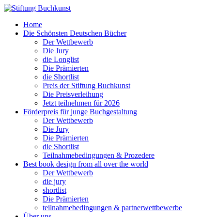
Home
Die Schönsten Deutschen Bücher
Der Wettbewerb
Die Jury
die Longlist
Die Prämierten
die Shortlist
Preis der Stiftung Buchkunst
Die Preisverleihung
Jetzt teilnehmen für 2026
Förderpreis für junge Buchgestaltung
Der Wettbewerb
Die Jury
Die Prämierten
die Shortlist
Teilnahmebedingungen & Prozedere
Best book design from all over the world
Der Wettbewerb
die jury
shortlist
Die Prämierten
teilnahmebedingungen & partnerwettbewerbe
Über uns