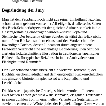
Allgemeine Literatur
Begründung der Jury
Man hat den Pappband noch nicht aus seiner Umhüllung gezogen,
schon ist man gebannt von seiner Allseitigkeit, da alle sechs Seiten
des Buch-Schuberkörpers mit der gleichen Aufmerksamkeit in die
Gesamtgestaltung einbezogen wurden – selbst Kopf- und
Stehfläche. Der beidseitig offene Schuber gewährt den Blick nicht
nur auf den Rücken, sondern ebenso auf den Vorderschnitt des
inwendigen Buches; dessen Lineament durch angeschnittene
Farbseiten verspricht eine reichhaltige Bebilderung. Den Schuber
ziert eine holzgeschnittene Illustration in traditioneller japanischer
Bildtechnik. Ihr typischer Reiz besteht in der Ambivalenz von
Flächigkeit und Raumtiefe.
Den Bucheinband selbst überzieht ein weiterer Holzschnitt, der
Buchtitel erscheint lediglich auf dem eingelegten Rückenschildchen
aus glänzend blutrotem Papier, so rot wie Kapitalband und
Lesebändchen.
Die klassische japanische Gruselgeschichte wurde im Inneren mit
zwei blauen Farben gedruckt – die schmalen, eleganten Textspalten
in einem dunklen Ton, in einer hellen Variante die Seitenzählung
sowie die ersten drei Wörter jedes der Kapitelanfänge. Diese werden