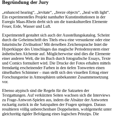
Begründung der Jury
„enhanced hearing“, „levitate“, „freeze objects“, „heal with light“.
Ein experimentelles Projekt namhafter Kunstinstitutionen in der
Euregio Maas-Rhein dreht sich um die transkulturellen Elemente
Feuer, Erde, Wasser und Luft.
Experimentell gestaltet sich auch der Ausstellungskatalog. Scheint
durch die Geheimschrift des Titels etwa eine versunkene oder eine
futuristische Zivilisation? Mit derselben Zeichensprache listet die
Hyperklappe des Umschlages das magische Periodensystem einer
ästhetischen Alchemie auf. Möglicherweise sind dies die Elemente
einer anderen Welt, die im Buch durch fotografische Essays, Texte
und Comics formuliert wird. Die Drucke der Fotos erhalten mittels
fremdartig erscheinender Farben in den tiefen Tonwerten einen
rätselhaften Schimmer – man stellt sich den visuellen Ertrag einer
Forschungsreise in Atmosphären unbekannter Zusammensetzung
vor.
Ebenso atypisch sind die Regeln für die Satzarten der
Textgattungen. Auf verkürzten Seiten wachsen sich die Interviews
zu Frage-Antwort-Spielen aus, indem die Absätze der Antworten
ruckartig zurück in die Satzspalten der Fragen springen. Daraus
resultieren völlig unberechenbare Doppelseiten, wohlgemerkt unter
gleichzeitig rigider Befolgung eines logischen Prinzips. Die