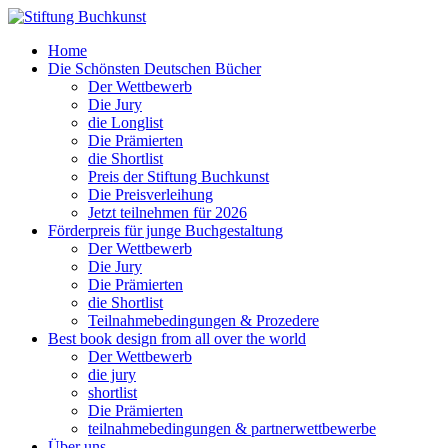
Home
Die Schönsten Deutschen Bücher
Der Wettbewerb
Die Jury
die Longlist
Die Prämierten
die Shortlist
Preis der Stiftung Buchkunst
Die Preisverleihung
Jetzt teilnehmen für 2026
Förderpreis für junge Buchgestaltung
Der Wettbewerb
Die Jury
Die Prämierten
die Shortlist
Teilnahmebedingungen & Prozedere
Best book design from all over the world
Der Wettbewerb
die jury
shortlist
Die Prämierten
teilnahmebedingungen & partnerwettbewerbe
Über uns