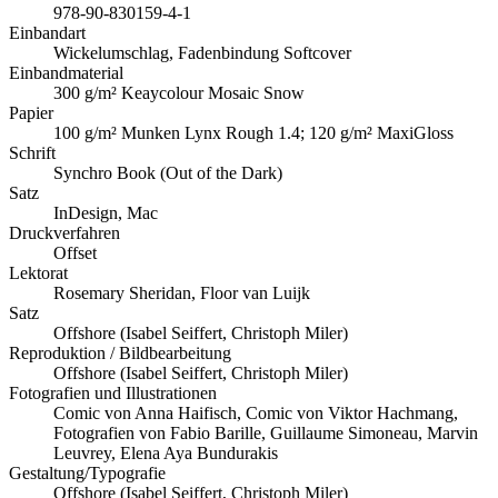
978-90-830159-4-1
Einbandart
Wickelumschlag, Fadenbindung Softcover
Einbandmaterial
300 g/m² Keaycolour Mosaic Snow
Papier
100 g/m² Munken Lynx Rough 1.4; 120 g/m² MaxiGloss
Schrift
Synchro Book (Out of the Dark)
Satz
InDesign, Mac
Druckverfahren
Offset
Lektorat
Rosemary Sheridan, Floor van Luijk
Satz
Offshore (Isabel Seiffert, Christoph Miler)
Reproduktion / Bildbearbeitung
Offshore (Isabel Seiffert, Christoph Miler)
Fotografien und Illustrationen
Comic von Anna Haifisch, Comic von Viktor Hachmang,
Fotografien von Fabio Barille, Guillaume Simoneau, Marvin
Leuvrey, Elena Aya Bundurakis
Gestaltung/Typografie
Offshore (Isabel Seiffert, Christoph Miler)