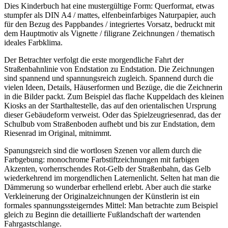
Dies Kinderbuch hat eine mustergültige Form: Querformat, etwas
stumpfer als DIN A4 / mattes, elfenbeinfarbiges Naturpapier, auch
für den Bezug des Pappbandes / integriertes Vorsatz, bedruckt mit
dem Hauptmotiv als Vignette / filigrane Zeichnungen / thematisch
ideales Farbklima.
Der Betrachter verfolgt die erste morgendliche Fahrt der
Straßenbahnlinie von Endstation zu Endstation. Die Zeichnungen
sind spannend und spannungsreich zugleich. Spannend durch die
vielen Ideen, Details, Häuserformen und Bezüge, die die Zeichnerin
in die Bilder packt. Zum Beispiel das flache Kuppeldach des kleinen
Kiosks an der Starthaltestelle, das auf den orientalischen Ursprung
dieser Gebäudeform verweist. Oder das Spielzeugriesenrad, das der
Schulbub vom Straßenboden aufhebt und bis zur Endstation, dem
Riesenrad im Original, mitnimmt.
Spanungsreich sind die wortlosen Szenen vor allem durch die
Farbgebung: monochrome Farbstiftzeichnungen mit farbigen
Akzenten, vorherrschendes Rot-Gelb der Straßenbahn, das Gelb
wiederkehrend im morgendlichen Laternenlicht. Selten hat man die
Dämmerung so wunderbar erhellend erlebt. Aber auch die starke
Verkleinerung der Originalzeichnungen der Künstlerin ist ein
formales spannungssteigerndes Mittel: Man betrachte zum Beispiel
gleich zu Beginn die detaillierte Fußlandschaft der wartenden
Fahrgastschlange.