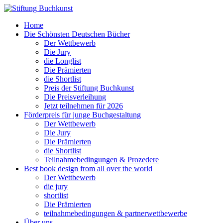
Home
Die Schönsten Deutschen Bücher
Der Wettbewerb
Die Jury
die Longlist
Die Prämierten
die Shortlist
Preis der Stiftung Buchkunst
Die Preisverleihung
Jetzt teilnehmen für 2026
Förderpreis für junge Buchgestaltung
Der Wettbewerb
Die Jury
Die Prämierten
die Shortlist
Teilnahmebedingungen & Prozedere
Best book design from all over the world
Der Wettbewerb
die jury
shortlist
Die Prämierten
teilnahmebedingungen & partnerwettbewerbe
Über uns