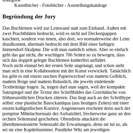
Kunstbücher - Fotobücher - Ausstellungskataloge
Begründung der Jury
Das Buchleinen wird zur Leinwand statt zum Einband. Außen mit
zwei Prachtblüten bedruckt, wird es nicht auf Deckenpappen
kaschiert, sondern von innen, also dort, wo normalerweise der Leim
draufkommt, abermals bedruckt mit dem Bild einer farbigen
Immendorf-Skulptur. Die will man natürlich sehen. Aber so einfach
geht das gar nicht, die wuchtigen 706 Seiten so zu bewegen, dass
sich das doppelt gelegte Buchleinen knitterfrei auffaltet.
Noch nicht einmal bei der ersten Seite angelangt, und schon sieht
man sich in eine Kollaboration mit der Kunst verwickelt. Tatsächlich
los geht es mit einem raschen Papierwechsel von mattem Gelblich,
mattem Beige und mattem Bräunlich, die jeweils einleitende
Textbeiträge tragen. Ja, tragen darf man sagen, weil der kompakte
Satzspiegel und die Textur des Schriftbildes das Gravitätische von
frühneuzeitlichen Drucken zitieren. Das liegt auch an der Schrifttype
selbst: eine plastische Barockantiqua (aus heutigen Zeiten) mit einer
enorm kalligrafischen Kursive. Angemessen erscheint denn auch der
pompöse Mittelachsensatz der Aufsatztitel, frecherweise ganz an den
rechten Seitenrand geschoben. Obendrein attackiert die
überdimensionierte Seitenzahl die Erwartungen, denn sie tut so, als
sei sie eine Kapitelnummer. Paralleler Witz am jeweiligen