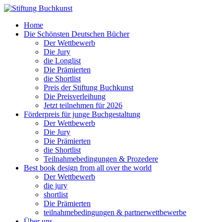
Home
Die Schönsten Deutschen Bücher
Der Wettbewerb
Die Jury
die Longlist
Die Prämierten
die Shortlist
Preis der Stiftung Buchkunst
Die Preisverleihung
Jetzt teilnehmen für 2026
Förderpreis für junge Buchgestaltung
Der Wettbewerb
Die Jury
Die Prämierten
die Shortlist
Teilnahmebedingungen & Prozedere
Best book design from all over the world
Der Wettbewerb
die jury
shortlist
Die Prämierten
teilnahmebedingungen & partnerwettbewerbe
Über uns