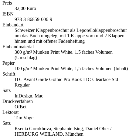
Preis
32,00 Euro
ISBN
978-3-86859-606-9
Einbandart
Schweizer Klappenbroschur als Leporelloklappenbroschur
um das Buch umgelegt mit 1 Klappe vorn und 2 Klappen
hinten und mit offener Fadenheftung
Einbandmaterial
300 g/m² Munken Print White, 1,5 faches Volumen
(Umschlag)
Papier
100 g/m² Munken Print White, 1,5 faches Volumen (Inhalt)
Schrift
ITC Avant Garde Gothic Pro Book ITC Clearface Std
Regular
Satz
InDesign, Mac
Druckverfahren
Offset
Lektorat
Tim Vogel
Satz
Ksenia Gorokhova, Stephanie Ising, Daniel Ober /
HERBURG WEILAND, München