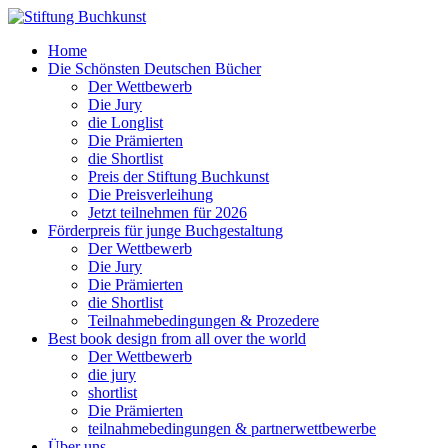
Home
Die Schönsten Deutschen Bücher
Der Wettbewerb
Die Jury
die Longlist
Die Prämierten
die Shortlist
Preis der Stiftung Buchkunst
Die Preisverleihung
Jetzt teilnehmen für 2026
Förderpreis für junge Buchgestaltung
Der Wettbewerb
Die Jury
Die Prämierten
die Shortlist
Teilnahmebedingungen & Prozedere
Best book design from all over the world
Der Wettbewerb
die jury
shortlist
Die Prämierten
teilnahmebedingungen & partnerwettbewerbe
Über uns