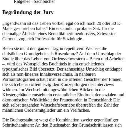
Ratgeber - Sachbücher
Begründung der Jury
„Irgendwann ist das Leben vorbei, egal ob ich noch 20 oder 30 E-
Mails geschrieben habe.“ Ein erstaunlich profaner Satz für die
ehemalige Äbtissin eines Benediktinerinnenklosters, Schwester
Carmen, zugleich Professorin für Soziologie.
Beten sie nicht den ganzen Tag in repetitivem Wechsel die
christlichen Grundgebete als Rosenkranz? Auf dem Umschlag der
Studie über das Leben von Ordensschwestern – Beten und Arbeiten
–, wird das Wortspiel des Buchtitels in ein entschiedenes
typografisches Bild übersetzt. Der zehnseitige Umschlag entklappt
sich als non-lineares Inhaltsverzeichnis. In nahbaren
Portraitfotografien schaut man in die offenen Gesichter der Frauen,
die sich ebenso offenherzig den Konzeptfragen der Interviews
widmen. Im Wechsel mit ungewöhnlichen Blicken in die
Klostergebäude entsteht ein erstaunlicher Eindruck der sozialen und
ökonomischen Wirklichkeit der Frauenorden in Deutschland: Die
sich selbst tragenden Wirtschaftsbetriebe übertreffen die Zahl der
männlichen Ordensmitglieder um ein Vielfaches.
Die Buchgestaltung wagt die Kombination zweier gegenläufiger
Schriftcharaktere: An den Buchstaben der Grundschrift lassen sich