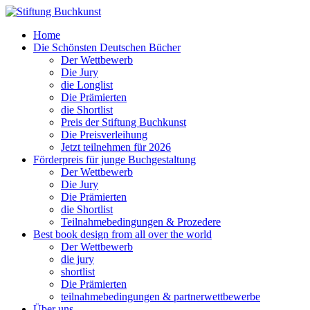
Home
Die Schönsten Deutschen Bücher
Der Wettbewerb
Die Jury
die Longlist
Die Prämierten
die Shortlist
Preis der Stiftung Buchkunst
Die Preisverleihung
Jetzt teilnehmen für 2026
Förderpreis für junge Buchgestaltung
Der Wettbewerb
Die Jury
Die Prämierten
die Shortlist
Teilnahmebedingungen & Prozedere
Best book design from all over the world
Der Wettbewerb
die jury
shortlist
Die Prämierten
teilnahmebedingungen & partnerwettbewerbe
Über uns