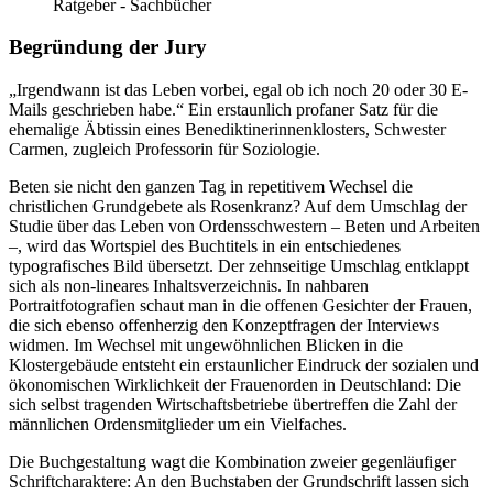
Ratgeber - Sachbücher
Begründung der Jury
„Irgendwann ist das Leben vorbei, egal ob ich noch 20 oder 30 E-
Mails geschrieben habe.“ Ein erstaunlich profaner Satz für die
ehemalige Äbtissin eines Benediktinerinnenklosters, Schwester
Carmen, zugleich Professorin für Soziologie.
Beten sie nicht den ganzen Tag in repetitivem Wechsel die
christlichen Grundgebete als Rosenkranz? Auf dem Umschlag der
Studie über das Leben von Ordensschwestern – Beten und Arbeiten
–, wird das Wortspiel des Buchtitels in ein entschiedenes
typografisches Bild übersetzt. Der zehnseitige Umschlag entklappt
sich als non-lineares Inhaltsverzeichnis. In nahbaren
Portraitfotografien schaut man in die offenen Gesichter der Frauen,
die sich ebenso offenherzig den Konzeptfragen der Interviews
widmen. Im Wechsel mit ungewöhnlichen Blicken in die
Klostergebäude entsteht ein erstaunlicher Eindruck der sozialen und
ökonomischen Wirklichkeit der Frauenorden in Deutschland: Die
sich selbst tragenden Wirtschaftsbetriebe übertreffen die Zahl der
männlichen Ordensmitglieder um ein Vielfaches.
Die Buchgestaltung wagt die Kombination zweier gegenläufiger
Schriftcharaktere: An den Buchstaben der Grundschrift lassen sich