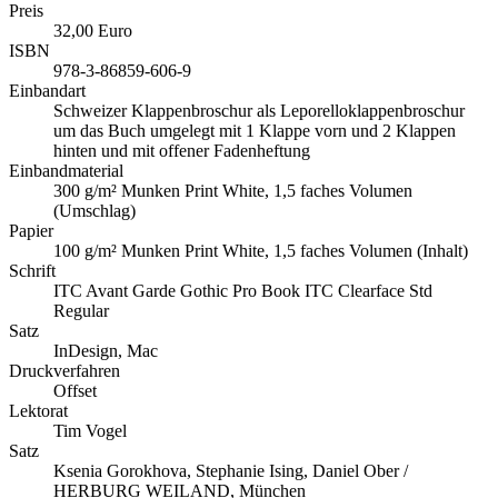
Preis
32,00 Euro
ISBN
978-3-86859-606-9
Einbandart
Schweizer Klappenbroschur als Leporelloklappenbroschur
um das Buch umgelegt mit 1 Klappe vorn und 2 Klappen
hinten und mit offener Fadenheftung
Einbandmaterial
300 g/m² Munken Print White, 1,5 faches Volumen
(Umschlag)
Papier
100 g/m² Munken Print White, 1,5 faches Volumen (Inhalt)
Schrift
ITC Avant Garde Gothic Pro Book ITC Clearface Std
Regular
Satz
InDesign, Mac
Druckverfahren
Offset
Lektorat
Tim Vogel
Satz
Ksenia Gorokhova, Stephanie Ising, Daniel Ober /
HERBURG WEILAND, München