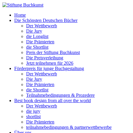
Home
Die Schönsten Deutschen Bücher
Der Wettbewerb
Die Jury
die Longlist
Die Prämierten
die Shortlist
Preis der Stiftung Buchkunst
Die Preisverleihung
Jetzt teilnehmen für 2026
Förderpreis für junge Buchgestaltung
Der Wettbewerb
Die Jury
Die Prämierten
die Shortlist
Teilnahmebedingungen & Prozedere
Best book design from all over the world
Der Wettbewerb
die jury
shortlist
Die Prämierten
teilnahmebedingungen & partnerwettbewerbe
Über uns