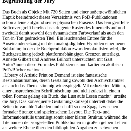
Begründung der Jury
Das Buch als Objekt: Mit 720 Seiten und einer außergewöhnlichen
Haptik beeindruckt dieses Verzeichnis von PoD-Publikationen
schon alleine aufgrund seiner physischen Präsenz. Das fein geriffelte
Softcover greift bereits das stringente Raster des Innenteils auf und
zweiteilt damit sowohl den dynamischen Farbverlauf als auch den
Ton-in-Ton gedruckten Titel. Ein leuchtendes Entree für die
Auseinandersetzung mit den analog-digitalen Hybriden einer neuen
Subkultur, in der die Buchproduktion zwar demokratisiert wird, die
Buchgestaltung jedoch plattformabhängigen Grenzen unterliegt.
Annette Gilbert und Andreas Bülhoff untersuchten mit Gast-
Autor*innen diese Form des Publizierens und kartierten akribisch
PoD-Bücher weltweit.
„Library of Artistic Print on Demand ist eine fantastische
Bestandsaufnahme, deren Gestaltung sowohl den Archivcharakter
als auch das Thema stimmig widerspiegelt. Mit reduzierten Mitteln,
einer ansprechenden Schriftmischung und nicht zuletzt in einem
tollen Format gelang ein Buch, das Lust aufs Lesen macht“, urteilte
die Jury. Das konsequente Gestaltungskonzept unterteilt dabei die
Seiten in variable Tabellen und schafft so den Spagat zwischen
formaler Strenge und spielerischem Layout. Die Text- und
Informationsfülle unterliegt somit einer klaren Struktur, während die
Titelnamen der vorgestellten Publikationen in großen gelben Lettern
als weitere Ebene über den bibliophilen Angaben zu schweben