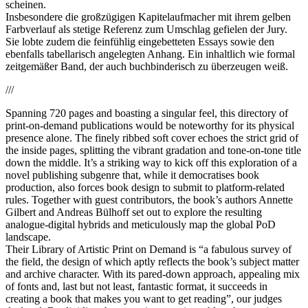
scheinen.
Insbesondere die großzügigen Kapitelaufmacher mit ihrem gelben
Farbverlauf als stetige Referenz zum Umschlag gefielen der Jury.
Sie lobte zudem die feinfühlig eingebetteten Essays sowie den
ebenfalls tabellarisch angelegten Anhang. Ein inhaltlich wie formal
zeitgemäßer Band, der auch buchbinderisch zu überzeugen weiß.
///
Spanning 720 pages and boasting a singular feel, this directory of
print-on-demand publications would be noteworthy for its physical
presence alone. The finely ribbed soft cover echoes the strict grid of
the inside pages, splitting the vibrant gradation and tone-on-tone title
down the middle. It’s a striking way to kick off this exploration of a
novel publishing subgenre that, while it democratises book
production, also forces book design to submit to platform-related
rules. Together with guest contributors, the book’s authors Annette
Gilbert and Andreas Bülhoff set out to explore the resulting
analogue-digital hybrids and meticulously map the global PoD
landscape.
Their Library of Artistic Print on Demand is “a fabulous survey of
the field, the design of which aptly reflects the book’s subject matter
and archive character. With its pared-down approach, appealing mix
of fonts and, last but not least, fantastic format, it succeeds in
creating a book that makes you want to get reading”, our judges