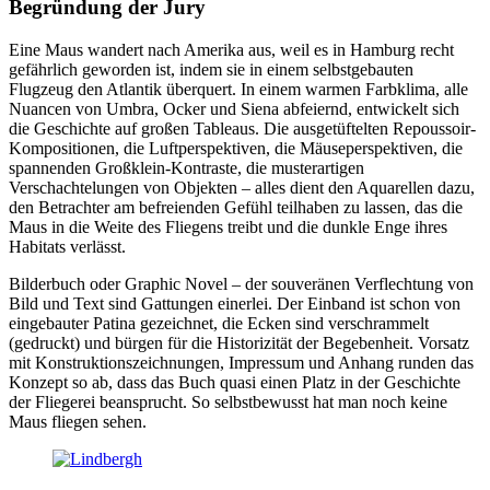
Begründung der Jury
Eine Maus wandert nach Amerika aus, weil es in Hamburg recht
gefährlich geworden ist, indem sie in einem selbstgebauten
Flugzeug den Atlantik überquert. In einem warmen Farbklima, alle
Nuancen von Umbra, Ocker und Siena abfeiernd, entwickelt sich
die Geschichte auf großen Tableaus. Die ausgetüftelten Repoussoir-
Kompositionen, die Luftperspektiven, die Mäuseperspektiven, die
spannenden Großklein-Kontraste, die musterartigen
Verschachtelungen von Objekten – alles dient den Aquarellen dazu,
den Betrachter am befreienden Gefühl teilhaben zu lassen, das die
Maus in die Weite des Fliegens treibt und die dunkle Enge ihres
Habitats verlässt.
Bilderbuch oder Graphic Novel – der souveränen Verflechtung von
Bild und Text sind Gattungen einerlei. Der Einband ist schon von
eingebauter Patina gezeichnet, die Ecken sind verschrammelt
(gedruckt) und bürgen für die Historizität der Begebenheit. Vorsatz
mit Konstruktionszeichnungen, Impressum und Anhang runden das
Konzept so ab, dass das Buch quasi einen Platz in der Geschichte
der Fliegerei beansprucht. So selbstbewusst hat man noch keine
Maus fliegen sehen.