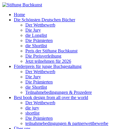
Home
Die Schönsten Deutschen Bücher
Der Wettbewerb
Die Jury
die Longlist
Die Prämierten
die Shortlist
Preis der Stiftung Buchkunst
Die Preisverleihung
Jetzt teilnehmen für 2026
Förderpreis für junge Buchgestaltung
Der Wettbewerb
Die Jury
Die Prämierten
die Shortlist
Teilnahmebedingungen & Prozedere
Best book design from all over the world
Der Wettbewerb
die jury
shortlist
Die Prämierten
teilnahmebedingungen & partnerwettbewerbe
Über uns