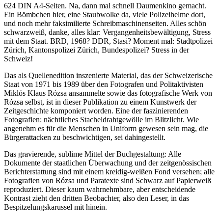
624 DIN A4-Seiten. Na, dann mal schnell Daumenkino gemacht.
Ein Bömbchen hier, eine Staubwolke da, viele Polizeihelme dort,
und noch mehr faksimilierte Schreibmaschinenseiten. Alles schön
schwarzweiß, danke, alles klar: Vergangenheitsbewältigung, Stress
mit dem Staat. BRD, 1968? DDR, Stasi? Moment mal: Stadtpolizei
Zürich, Kantonspolizei Zürich, Bundespolizei? Stress in der
Schweiz!
Das als Quellenedition inszenierte Material, das der Schweizerische
Staat von 1971 bis 1989 über den Fotografen und Politaktivisten
Miklós Klaus Rózsa ansammelte sowie das fotografische Werk von
Rózsa selbst, ist in dieser Publikation zu einem Kunstwerk der
Zeitgeschichte komponiert worden. Eine der faszinierenden
Fotografien: nächtliches Stacheldrahtgewölle im Blitzlicht. Wie
angenehm es für die Menschen in Uniform gewesen sein mag, die
Bürgerattacken zu beschwichtigen, sei dahingestellt.
Das gravierende, sublime Mittel der Buchgestaltung: Alle
Dokumente der staatlichen Überwachung und der zeitgenössischen
Berichterstattung sind mit einem kreidig-weißen Fond versehen; alle
Fotografien von Rózsa und Paratexte sind Schwarz auf Papierweiß
reproduziert. Dieser kaum wahrnehmbare, aber entscheidende
Kontrast zieht den dritten Beobachter, also den Leser, in das
Bespitzelungskarussel mit hinein.