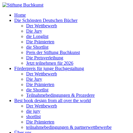
Home
Die Schönsten Deutschen Bücher
Der Wettbewerb
Die Jury
die Longlist
Die Prämierten
die Shortlist
Preis der Stiftung Buchkunst
Die Preisverleihung
Jetzt teilnehmen für 2026
Förderpreis für junge Buchgestaltung
Der Wettbewerb
Die Jury
Die Prämierten
die Shortlist
Teilnahmebedingungen & Prozedere
Best book design from all over the world
Der Wettbewerb
die jury
shortlist
Die Prämierten
teilnahmebedingungen & partnerwettbewerbe
Über uns