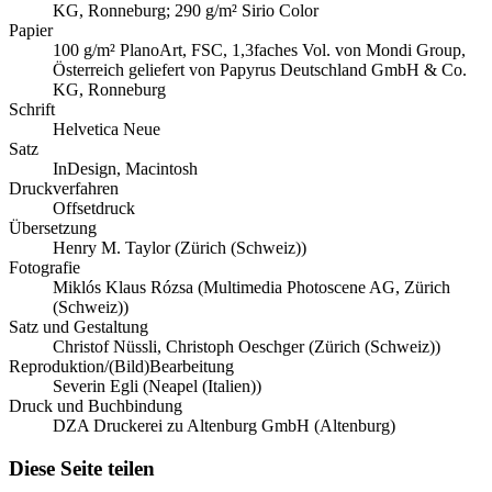
KG, Ronneburg; 290 g/m² Sirio Color
Papier
100 g/m² PlanoArt, FSC, 1,3faches Vol. von Mondi Group,
Österreich geliefert von Papyrus Deutschland GmbH & Co.
KG, Ronneburg
Schrift
Helvetica Neue
Satz
InDesign, Macintosh
Druckverfahren
Offsetdruck
Übersetzung
Henry M. Taylor (Zürich (Schweiz))
Fotografie
Miklós Klaus Rózsa (Multimedia Photoscene AG, Zürich
(Schweiz))
Satz und Gestaltung
Christof Nüssli, Christoph Oeschger (Zürich (Schweiz))
Reproduktion/(Bild)Bearbeitung
Severin Egli (Neapel (Italien))
Druck und Buchbindung
DZA Druckerei zu Altenburg GmbH (Altenburg)
Diese Seite teilen