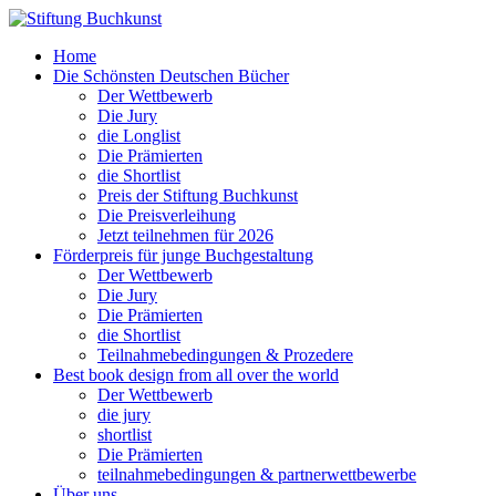
Home
Die Schönsten Deutschen Bücher
Der Wettbewerb
Die Jury
die Longlist
Die Prämierten
die Shortlist
Preis der Stiftung Buchkunst
Die Preisverleihung
Jetzt teilnehmen für 2026
Förderpreis für junge Buchgestaltung
Der Wettbewerb
Die Jury
Die Prämierten
die Shortlist
Teilnahmebedingungen & Prozedere
Best book design from all over the world
Der Wettbewerb
die jury
shortlist
Die Prämierten
teilnahmebedingungen & partnerwettbewerbe
Über uns