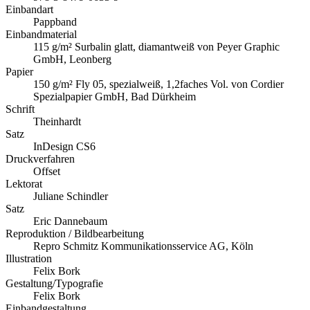
Einbandart
Pappband
Einbandmaterial
115 g/m² Surbalin glatt, diamantweiß von Peyer Graphic
GmbH, Leonberg
Papier
150 g/m² Fly 05, spezialweiß, 1,2faches Vol. von Cordier
Spezialpapier GmbH, Bad Dürkheim
Schrift
Theinhardt
Satz
InDesign CS6
Druckverfahren
Offset
Lektorat
Juliane Schindler
Satz
Eric Dannebaum
Reproduktion / Bildbearbeitung
Repro Schmitz Kommunikationsservice AG, Köln
Illustration
Felix Bork
Gestaltung/Typografie
Felix Bork
Einbandgestaltung