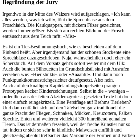
Begründung der Jury
Irgendwo in der Mitte des Wälzers wird aufgeschlagen. »Ich kann
alles werden, was ich will«, tönt die Sprechblase aus dem
Froschlaich. Die Kaulquappen, mit dickem Filzer gezeichnet,
werden immer größer. Bis sich am rechten Bildrand der Frosch
enttäuscht aus dem Teich rafft: »Mist«.
Es ist ein Tier-Bestimmungsbuch, wie es bescheiden auf dem
Einband heißt. Aber irgendjemand hat der schönen Stockente eine
Sprechblase dazugeschrieben. Naja, wahrscheinlich doch eher ein
Scherzbuch. Auf dem Vorsatz geht’s sofort weiter mit dem Ulk:
Auch die bunten Silhouetten im Grundschulstil sind mit Ausrufen
versehen wie: »Hier stinkts« oder »Aaaahh!«. Und dann noch
Punktpunktkommastrichgesichter draufgesetzt. Also nein.
Auch auf den knalligen Kapitelanfangsdoppelseiten prangen
Prototypen kecker Kinderzeichnungen. Selbst in die – wenigen –
ordentlich aus der fetten Akzidenzgrotesk gesetzten Texte hat doch
einer einfach reingekritzelt. Eine Persiflage auf Brehms Tierleben?
Und dann entfaltet sich auf den Tafelseiten ganz traditionell die
ganze Pracht der Fliegen, Schnaken, Mücken, Kreuzottern, Falken
Spechte, Enten und weiteren vielleicht 300 hinreißend gemalten
Tieren. Das ist dermaßen fesselnd, weil der freche Künstler nur so
tut: indem er sich so sehr in kindliche Malweisen einfühlt und
gleichzeitig absolut treffsicher das Markante der Formen und Farben