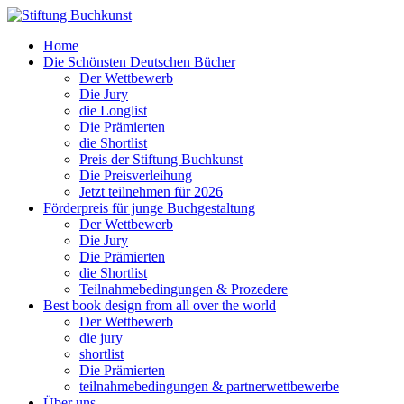
Home
Die Schönsten Deutschen Bücher
Der Wettbewerb
Die Jury
die Longlist
Die Prämierten
die Shortlist
Preis der Stiftung Buchkunst
Die Preisverleihung
Jetzt teilnehmen für 2026
Förderpreis für junge Buchgestaltung
Der Wettbewerb
Die Jury
Die Prämierten
die Shortlist
Teilnahmebedingungen & Prozedere
Best book design from all over the world
Der Wettbewerb
die jury
shortlist
Die Prämierten
teilnahmebedingungen & partnerwettbewerbe
Über uns