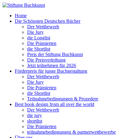
Home
Die Schönsten Deutschen Bücher
Der Wettbewerb
Die Jury
die Longlist
Die Prämierten
die Shortlist
Preis der Stiftung Buchkunst
Die Preisverleihung
Jetzt teilnehmen für 2026
Förderpreis für junge Buchgestaltung
Der Wettbewerb
Die Jury
Die Prämierten
die Shortlist
Teilnahmebedingungen & Prozedere
Best book design from all over the world
Der Wettbewerb
die jury
shortlist
Die Prämierten
teilnahmebedingungen & partnerwettbewerbe
Über uns