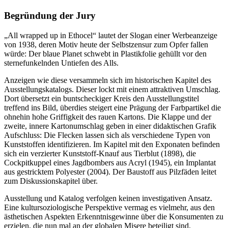
Begründung der Jury
„All wrapped up in Ethocel“ lautet der Slogan einer Werbeanzeige
von 1938, deren Motiv heute der Selbstzensur zum Opfer fallen
würde: Der blaue Planet schwebt in Plastikfolie gehüllt vor den
sternefunkelnden Untiefen des Alls.
Anzeigen wie diese versammeln sich im historischen Kapitel des
Ausstellungskatalogs. Dieser lockt mit einem attraktiven Umschlag.
Dort übersetzt ein buntscheckiger Kreis den Ausstellungstitel
treffend ins Bild, überdies steigert eine Prägung der Farbpartikel die
ohnehin hohe Griffigkeit des rauen Kartons. Die Klappe und der
zweite, innere Kartonumschlag geben in einer didaktischen Grafik
Aufschluss: Die Flecken lassen sich als verschiedene Typen von
Kunststoffen identifizieren. Im Kapitel mit den Exponaten befinden
sich ein verzierter Kunststoff-Knauf aus Tierblut (1898), die
Cockpitkuppel eines Jagdbombers aus Acryl (1945), ein Implantat
aus gestricktem Polyester (2004). Der Baustoff aus Pilzfäden leitet
zum Diskussionskapitel über.
Ausstellung und Katalog verfolgen keinen investigativen Ansatz.
Eine kultursoziologische Perspektive vermag es vielmehr, aus den
ästhetischen Aspekten Erkenntnisgewinne über die Konsumenten zu
erzielen, die nun mal an der globalen Misere beteiligt sind.