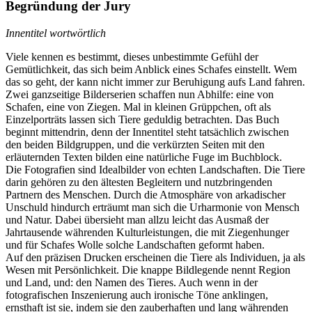
Begründung der Jury
Innentitel wortwörtlich
Viele kennen es bestimmt, dieses unbestimmte Gefühl der
Gemütlichkeit, das sich beim Anblick eines Schafes einstellt. Wem
das so geht, der kann nicht immer zur Beruhigung aufs Land fahren.
Zwei ganzseitige Bilderserien schaffen nun Abhilfe: eine von
Schafen, eine von Ziegen. Mal in kleinen Grüppchen, oft als
Einzelporträts lassen sich Tiere geduldig betrachten. Das Buch
beginnt mittendrin, denn der Innentitel steht tatsächlich zwischen
den beiden Bildgruppen, und die verkürzten Seiten mit den
erläuternden Texten bilden eine natürliche Fuge im Buchblock.
Die Fotografien sind Idealbilder von echten Landschaften. Die Tiere
darin gehören zu den ältesten Begleitern und nutzbringenden
Partnern des Menschen. Durch die Atmosphäre von arkadischer
Unschuld hindurch erträumt man sich die Urharmonie von Mensch
und Natur. Dabei übersieht man allzu leicht das Ausmaß der
Jahrtausende währenden Kulturleistungen, die mit Ziegenhunger
und für Schafes Wolle solche Landschaften geformt haben.
Auf den präzisen Drucken erscheinen die Tiere als Individuen, ja als
Wesen mit Persönlichkeit. Die knappe Bildlegende nennt Region
und Land, und: den Namen des Tieres. Auch wenn in der
fotografischen Inszenierung auch ironische Töne anklingen,
ernsthaft ist sie, indem sie den zauberhaften und lang währenden