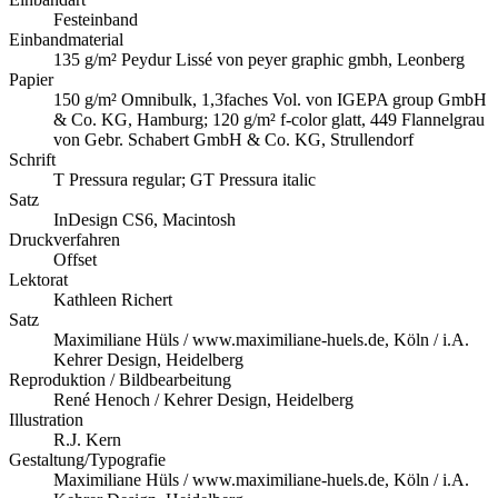
Festeinband
Einbandmaterial
135 g/m² Peydur Lissé von peyer graphic gmbh, Leonberg
Papier
150 g/m² Omnibulk, 1,3faches Vol. von IGEPA group GmbH
& Co. KG, Hamburg; 120 g/m² f-color glatt, 449 Flannelgrau
von Gebr. Schabert GmbH & Co. KG, Strullendorf
Schrift
T Pressura regular; GT Pressura italic
Satz
InDesign CS6, Macintosh
Druckverfahren
Offset
Lektorat
Kathleen Richert
Satz
Maximiliane Hüls / www.maximiliane-huels.de, Köln / i.A.
Kehrer Design, Heidelberg
Reproduktion / Bildbearbeitung
René Henoch / Kehrer Design, Heidelberg
Illustration
R.J. Kern
Gestaltung/Typografie
Maximiliane Hüls / www.maximiliane-huels.de, Köln / i.A.