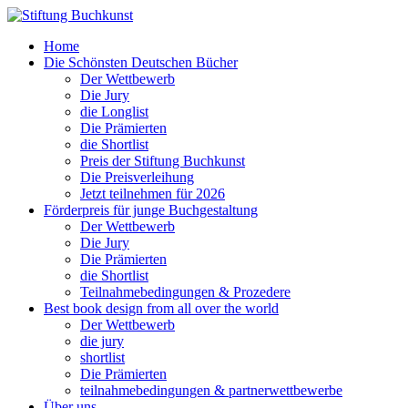
Home
Die Schönsten Deutschen Bücher
Der Wettbewerb
Die Jury
die Longlist
Die Prämierten
die Shortlist
Preis der Stiftung Buchkunst
Die Preisverleihung
Jetzt teilnehmen für 2026
Förderpreis für junge Buchgestaltung
Der Wettbewerb
Die Jury
Die Prämierten
die Shortlist
Teilnahmebedingungen & Prozedere
Best book design from all over the world
Der Wettbewerb
die jury
shortlist
Die Prämierten
teilnahmebedingungen & partnerwettbewerbe
Über uns