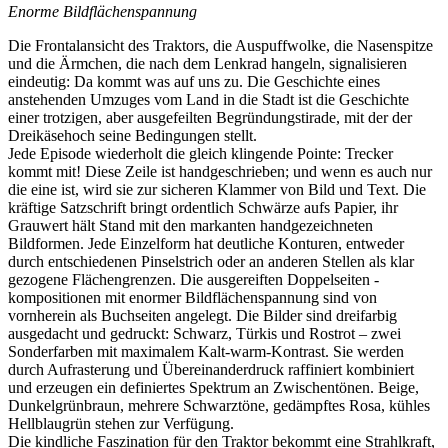
Enorme Bildflächenspannung
Die Frontalansicht des Traktors, die Auspuffwolke, die Nasenspitze
und die Ärmchen, die nach dem Lenkrad hangeln, signalisieren
eindeutig: Da kommt was auf uns zu. Die Geschichte eines
anstehenden Umzuges vom Land in die Stadt ist die Geschichte
einer trotzigen, aber ausgefeilten Begründungstirade, mit der der
Dreikäsehoch seine Bedingungen stellt.
Jede Episode wiederholt die gleich klingende Pointe: Trecker
kommt mit! Diese Zeile ist handgeschrieben; und wenn es auch nur
die eine ist, wird sie zur sicheren Klammer von Bild und Text. Die
kräftige Satzschrift bringt ordentlich Schwärze aufs Papier, ihr
Grauwert hält Stand mit den markanten handgezeichneten
Bildformen. Jede Einzelform hat deutliche Konturen, entweder
durch entschiedenen Pinselstrich oder an anderen Stellen als klar
gezogene Flächengrenzen. Die ausgereiften Doppelseiten -
kompositionen mit enormer Bildflächenspannung sind von
vornherein als Buchseiten angelegt. Die Bilder sind dreifarbig
ausgedacht und gedruckt: Schwarz, Türkis und Rostrot – zwei
Sonderfarben mit maximalem Kalt-warm-Kontrast. Sie werden
durch Aufrasterung und Übereinanderdruck raffiniert kombiniert
und erzeugen ein definiertes Spektrum an Zwischentönen. Beige,
Dunkelgrünbraun, mehrere Schwarztöne, gedämpftes Rosa, kühles
Hellblaugrün stehen zur Verfügung.
Die kindliche Faszination für den Traktor bekommt eine Strahlkraft,