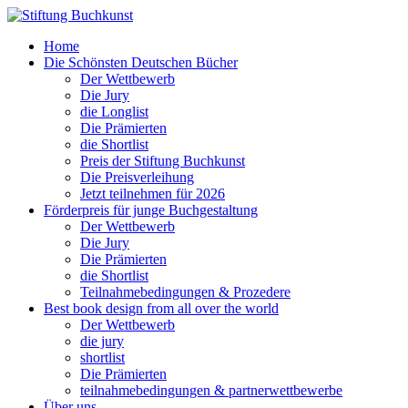
Home
Die Schönsten Deutschen Bücher
Der Wettbewerb
Die Jury
die Longlist
Die Prämierten
die Shortlist
Preis der Stiftung Buchkunst
Die Preisverleihung
Jetzt teilnehmen für 2026
Förderpreis für junge Buchgestaltung
Der Wettbewerb
Die Jury
Die Prämierten
die Shortlist
Teilnahmebedingungen & Prozedere
Best book design from all over the world
Der Wettbewerb
die jury
shortlist
Die Prämierten
teilnahmebedingungen & partnerwettbewerbe
Über uns