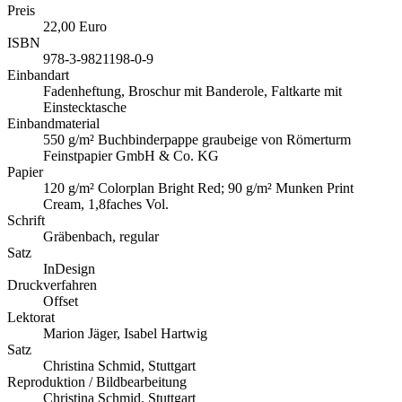
Preis
22,00 Euro
ISBN
978-3-9821198-0-9
Einbandart
Fadenheftung, Broschur mit Banderole, Faltkarte mit
Einstecktasche
Einbandmaterial
550 g/m² Buchbinderpappe graubeige von Römerturm
Feinstpapier GmbH & Co. KG
Papier
120 g/m² Colorplan Bright Red; 90 g/m² Munken Print
Cream, 1,8faches Vol.
Schrift
Gräbenbach, regular
Satz
InDesign
Druckverfahren
Offset
Lektorat
Marion Jäger, Isabel Hartwig
Satz
Christina Schmid, Stuttgart
Reproduktion / Bildbearbeitung
Christina Schmid, Stuttgart