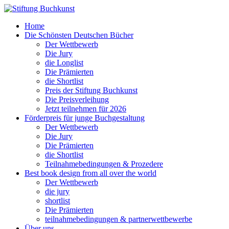
Home
Die Schönsten Deutschen Bücher
Der Wettbewerb
Die Jury
die Longlist
Die Prämierten
die Shortlist
Preis der Stiftung Buchkunst
Die Preisverleihung
Jetzt teilnehmen für 2026
Förderpreis für junge Buchgestaltung
Der Wettbewerb
Die Jury
Die Prämierten
die Shortlist
Teilnahmebedingungen & Prozedere
Best book design from all over the world
Der Wettbewerb
die jury
shortlist
Die Prämierten
teilnahmebedingungen & partnerwettbewerbe
Über uns