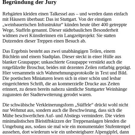
Begründung der Jury
Rebgärten kleiden einen Talkessel aus – und werden dann einfach
mit Häusern überbaut: Das ist Stuttgart. Von der einstigen
„weinbauerischen Infrastruktur“ künden heute über 400 getreppte
Wege, Staffeln genannt. Dieser städtebaulichen Besonderheit
widmen zwei Künstlerinnen ein Langzeitprojekt: Sie statten
Dutzenden dieser Treppen einen Besuch ab.
Das Ergebnis besteht aus zwei unabhängigen Teilen, einem
Büchlein und einem Stadtplan. Dieser steckt in einer Hülle aus
blanker Graupappe; unkaschierte Graupappe verstärkt auch die
rotgefälzelte Broschur, beides mit dezenten Zeilen rotfarbig geprägt.
Hier versammeln sich Wahrnehmungsprotokolle in Text und Bild.
Die poetischen Miniaturen lesen sich in einer schön und lesbar
eingerichteten Schrift, die an kommerzielle Drucke aus Zeiten
erinnert, zu denen bereits nahezu sämtliche Stuttgarter Weinhänge
zugunsten der Stadterweiterung gerodet waren.
Die schwäbische Verkleinerungsform „Stäffele“ drückt wohl nicht
nur Wehmut aus, sondern auch die Beschwörung, dass sich die
Mühe beschwerlichen Auf- und Abstiegs vermindere. Die vielen
minimalistischen Bleistiftskizzen der Treppenanlagen blenden die
Umgebung aus, sodass sie mal wie ein monumentaler Stufentempel
aussehen, dort wiederum wie ein unbesteigbarer Alpengipfel, dann