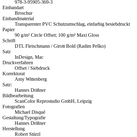
978-3-95905-369-3
Einbandart
Broschur
Einbandmaterial
Transparenter PVC Schutzumschlag, einfarbig besiebdruckt
Papier
90 g/m² Circle Offset; 100 g/m² Maxi Gloss
Schrift
DTL Fleischmann / Girott Bold (Radim Peško)
Satz
InDesign, Mac
Druckverfahren
Offset / Siebdruck
Korrektorat
Amy Wittenberg
Satz:
Hannes Drißner
Bildbearbeitung
ScanColor Reprostudio GmbH, Leipzig
Fotografien
Michael Disqué
Gestaltung/Typografie
Hannes Drißner
Herstellung
Robert Stürzl