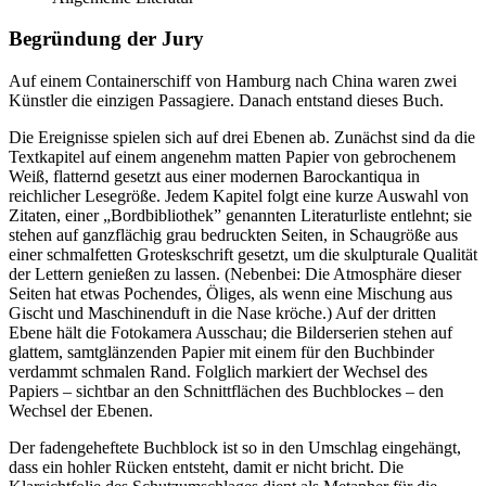
Begründung der Jury
Auf einem Containerschiff von Hamburg nach China waren zwei
Künstler die einzigen Passagiere. Danach entstand dieses Buch.
Die Ereignisse spielen sich auf drei Ebenen ab. Zunächst sind da die
Textkapitel auf einem angenehm matten Papier von gebrochenem
Weiß, flatternd gesetzt aus einer modernen Barockantiqua in
reichlicher Lesegröße. Jedem Kapitel folgt eine kurze Auswahl von
Zitaten, einer „Bordbibliothek” genannten Literaturliste entlehnt; sie
stehen auf ganzflächig grau bedruckten Seiten, in Schaugröße aus
einer schmalfetten Groteskschrift gesetzt, um die skulpturale Qualität
der Lettern genießen zu lassen. (Nebenbei: Die Atmosphäre dieser
Seiten hat etwas Pochendes, Öliges, als wenn eine Mischung aus
Gischt und Maschinenduft in die Nase kröche.) Auf der dritten
Ebene hält die Fotokamera Ausschau; die Bilderserien stehen auf
glattem, samtglänzenden Papier mit einem für den Buchbinder
verdammt schmalen Rand. Folglich markiert der Wechsel des
Papiers – sichtbar an den Schnittflächen des Buchblockes – den
Wechsel der Ebenen.
Der fadengeheftete Buchblock ist so in den Umschlag eingehängt,
dass ein hohler Rücken entsteht, damit er nicht bricht. Die