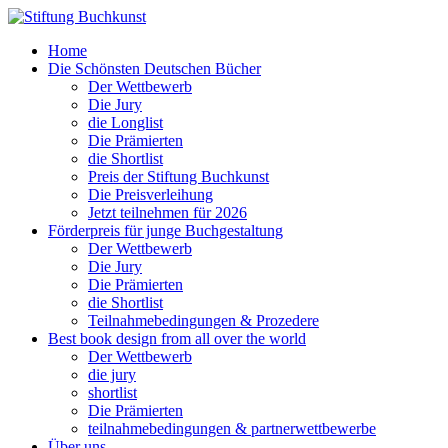
Home
Die Schönsten Deutschen Bücher
Der Wettbewerb
Die Jury
die Longlist
Die Prämierten
die Shortlist
Preis der Stiftung Buchkunst
Die Preisverleihung
Jetzt teilnehmen für 2026
Förderpreis für junge Buchgestaltung
Der Wettbewerb
Die Jury
Die Prämierten
die Shortlist
Teilnahmebedingungen & Prozedere
Best book design from all over the world
Der Wettbewerb
die jury
shortlist
Die Prämierten
teilnahmebedingungen & partnerwettbewerbe
Über uns