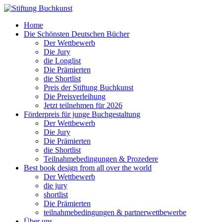
Home
Die Schönsten Deutschen Bücher
Der Wettbewerb
Die Jury
die Longlist
Die Prämierten
die Shortlist
Preis der Stiftung Buchkunst
Die Preisverleihung
Jetzt teilnehmen für 2026
Förderpreis für junge Buchgestaltung
Der Wettbewerb
Die Jury
Die Prämierten
die Shortlist
Teilnahmebedingungen & Prozedere
Best book design from all over the world
Der Wettbewerb
die jury
shortlist
Die Prämierten
teilnahmebedingungen & partnerwettbewerbe
Über uns