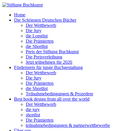
Home
Die Schönsten Deutschen Bücher
Der Wettbewerb
Die Jury
die Longlist
Die Prämierten
die Shortlist
Preis der Stiftung Buchkunst
Die Preisverleihung
Jetzt teilnehmen für 2026
Förderpreis für junge Buchgestaltung
Der Wettbewerb
Die Jury
Die Prämierten
die Shortlist
Teilnahmebedingungen & Prozedere
Best book design from all over the world
Der Wettbewerb
die jury
shortlist
Die Prämierten
teilnahmebedingungen & partnerwettbewerbe
Über uns