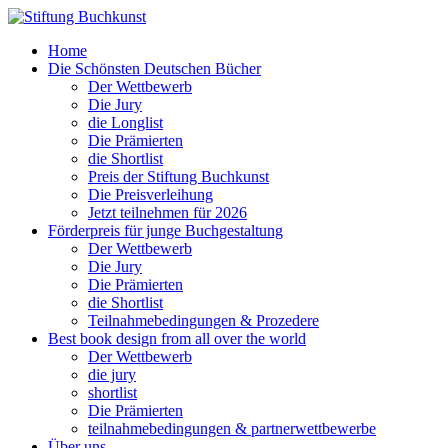
Home
Die Schönsten Deutschen Bücher
Der Wettbewerb
Die Jury
die Longlist
Die Prämierten
die Shortlist
Preis der Stiftung Buchkunst
Die Preisverleihung
Jetzt teilnehmen für 2026
Förderpreis für junge Buchgestaltung
Der Wettbewerb
Die Jury
Die Prämierten
die Shortlist
Teilnahmebedingungen & Prozedere
Best book design from all over the world
Der Wettbewerb
die jury
shortlist
Die Prämierten
teilnahmebedingungen & partnerwettbewerbe
Über uns