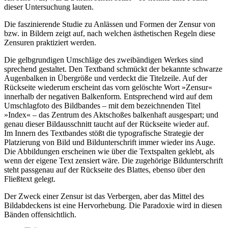
dieser Untersuchung lauten.
Die faszinierende Studie zu Anlässen und Formen der Zensur von
bzw. in Bildern zeigt auf, nach welchen ästhetischen Regeln diese
Zensuren praktiziert werden.
Die gelbgrundigen Umschläge des zweibändigen Werkes sind
sprechend gestaltet. Den Textband schmückt der bekannte schwarze
Augenbalken in Übergröße und verdeckt die Titelzeile. Auf der
Rückseite wiederum erscheint das vorn gelöschte Wort »Zensur«
innerhalb der negativen Balkenform. Entsprechend wird auf dem
Umschlagfoto des Bildbandes – mit dem bezeichnenden Titel
»Index« – das Zentrum des Aktschoßes balkenhaft ausgespart; und
genau dieser Bildausschnitt taucht auf der Rückseite wieder auf.
Im Innern des Textbandes stößt die typografische Strategie der
Platzierung von Bild und Bildunterschrift immer wieder ins Auge.
Die Abbildungen erscheinen wie über die Textspalten geklebt, als
wenn der eigene Text zensiert wäre. Die zugehörige Bildunterschrift
steht passgenau auf der Rückseite des Blattes, ebenso über den
Fließtext gelegt.
Der Zweck einer Zensur ist das Verbergen, aber das Mittel des
Bildabdeckens ist eine Hervorhebung. Die Paradoxie wird in diesen
Bänden offensichtlich.