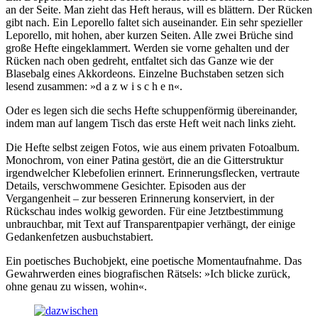
an der Seite. Man zieht das Heft heraus, will es blättern. Der Rücken
gibt nach. Ein Leporello faltet sich auseinander. Ein sehr spezieller
Leporello, mit hohen, aber kurzen Seiten. Alle zwei Brüche sind
große Hefte eingeklammert. Werden sie vorne gehalten und der
Rücken nach oben gedreht, entfaltet sich das Ganze wie der
Blasebalg eines Akkordeons. Einzelne Buchstaben setzen sich
lesend zusammen: »d a z w i s c h e n«.
Oder es legen sich die sechs Hefte schuppenförmig übereinander,
indem man auf langem Tisch das erste Heft weit nach links zieht.
Die Hefte selbst zeigen Fotos, wie aus einem privaten Fotoalbum.
Monochrom, von einer Patina gestört, die an die Gitterstruktur
irgendwelcher Klebefolien erinnert. Erinnerungsflecken, vertraute
Details, verschwommene Gesichter. Episoden aus der
Vergangenheit – zur besseren Erinnerung konserviert, in der
Rückschau indes wolkig geworden. Für eine Jetztbestimmung
unbrauchbar, mit Text auf Transparentpapier verhängt, der einige
Gedankenfetzen ausbuchstabiert.
Ein poetisches Buchobjekt, eine poetische Momentaufnahme. Das
Gewahrwerden eines biografischen Rätsels: »Ich blicke zurück,
ohne genau zu wissen, wohin«.