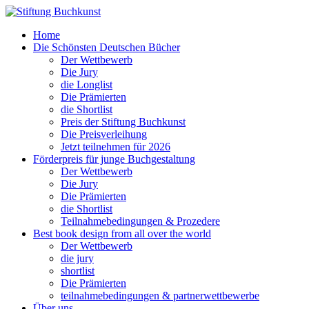
Home
Die Schönsten Deutschen Bücher
Der Wettbewerb
Die Jury
die Longlist
Die Prämierten
die Shortlist
Preis der Stiftung Buchkunst
Die Preisverleihung
Jetzt teilnehmen für 2026
Förderpreis für junge Buchgestaltung
Der Wettbewerb
Die Jury
Die Prämierten
die Shortlist
Teilnahmebedingungen & Prozedere
Best book design from all over the world
Der Wettbewerb
die jury
shortlist
Die Prämierten
teilnahmebedingungen & partnerwettbewerbe
Über uns